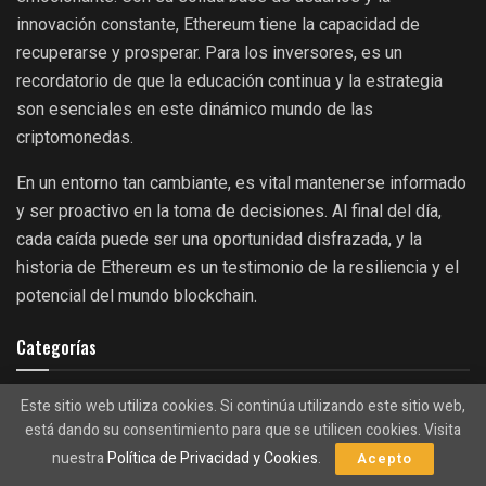
innovación constante, Ethereum tiene la capacidad de
recuperarse y prosperar. Para los inversores, es un
recordatorio de que la educación continua y la estrategia
son esenciales en este dinámico mundo de las
criptomonedas.
En un entorno tan cambiante, es vital mantenerse informado
y ser proactivo en la toma de decisiones. Al final del día,
cada caída puede ser una oportunidad disfrazada, y la
historia de Ethereum es un testimonio de la resiliencia y el
potencial del mundo blockchain.
Categorías
Análisis
Altcoins
Binance
Este sitio web utiliza cookies. Si continúa utilizando este sitio web,
Billonarios
Argentina
Cardano
Brasil
está dando su consentimiento para que se utilicen cookies. Visita
Coinbase
DeFi
CBDC
China
CryptoSpain
DEXES
Dogecoin
El Salvador
nuestra
Política de Privacidad y Cookies
.
Acepto
Empresa
Estados Unidos
Estafas
Europa
España
Eventos