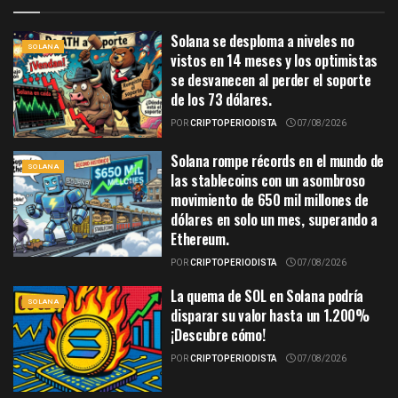
Solana se desploma a niveles no
SOLANA
vistos en 14 meses y los optimistas
se desvanecen al perder el soporte
de los 73 dólares.
POR
CRIPTOPERIODISTA
07/08/2026
Solana rompe récords en el mundo de
SOLANA
las stablecoins con un asombroso
movimiento de 650 mil millones de
dólares en solo un mes, superando a
Ethereum.
POR
CRIPTOPERIODISTA
07/08/2026
La quema de SOL en Solana podría
SOLANA
disparar su valor hasta un 1.200%
¡Descubre cómo!
POR
CRIPTOPERIODISTA
07/08/2026