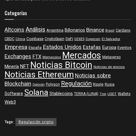
Categorías
Análisis
Altcoins
Binance
Billonarios
Argentina
Cardano
Brasil
Coinbase
DeFi
CBDC
China
CryptoSpain
DEXES
Dogecoin
El Salvador
Empresa
Estados Unidos
Estafas
Europa
España
Eventos
Mercados
Exchanges
FTX
Metaverso
Memecoins
Noticias Bitcoin
NFT
Minería
Noticias de precios
Noticias Ethereum
Noticias sobre
Regulación
Blockchain
Polygon
Ripple
Rusia
Opinión
Solana
Software
Stablecoins
TERRA (LUNA)
Wallets
USDT
Tron
Web3
Tags:
Regulación cripto