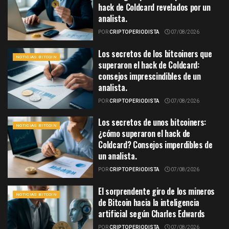
hack de Coldcard revelados por un
analista.
POR
CRIPTOPERIODISTA
07/08/2026
Los secretos de los bitcoiners que
NOTICIAS BITCOIN
superaron el hack de Coldcard:
consejos imprescindibles de un
analista.
POR
CRIPTOPERIODISTA
07/08/2026
Los secretos de unos bitcoiners:
NOTICIAS BITCOIN
¿cómo superaron el hack de
Coldcard? Consejos imperdibles de
un analista.
POR
CRIPTOPERIODISTA
07/08/2026
El sorprendente giro de los mineros
NOTICIAS BITCOIN
de Bitcoin hacia la inteligencia
artificial según Charles Edwards
POR
CRIPTOPERIODISTA
07/08/2026