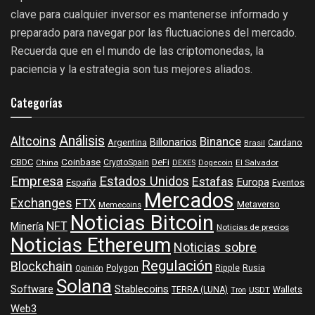
clave para cualquier inversor es mantenerse informado y
preparado para navegar por las fluctuaciones del mercado.
Recuerda que en el mundo de las criptomonedas, la
paciencia y la estrategia son tus mejores aliados.
Categorías
Análisis
Altcoins
Binance
Billonarios
Argentina
Cardano
Brasil
Coinbase
DeFi
CBDC
China
CryptoSpain
DEXES
Dogecoin
El Salvador
Empresa
Estados Unidos
Estafas
Europa
España
Eventos
Mercados
Exchanges
FTX
Metaverso
Memecoins
Noticias Bitcoin
NFT
Minería
Noticias de precios
Noticias Ethereum
Noticias sobre
Regulación
Blockchain
Polygon
Ripple
Rusia
Opinión
Solana
Software
Stablecoins
TERRA (LUNA)
Wallets
USDT
Tron
Web3