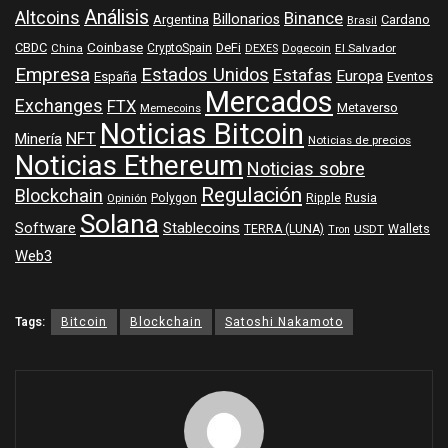
Análisis
Altcoins
Binance
Billonarios
Argentina
Cardano
Brasil
Coinbase
DeFi
CBDC
China
CryptoSpain
DEXES
Dogecoin
El Salvador
Empresa
Estados Unidos
Estafas
Europa
España
Eventos
Mercados
Exchanges
FTX
Metaverso
Memecoins
Noticias Bitcoin
NFT
Minería
Noticias de precios
Noticias Ethereum
Noticias sobre
Regulación
Blockchain
Polygon
Ripple
Rusia
Opinión
Solana
Software
Stablecoins
TERRA (LUNA)
Wallets
USDT
Tron
Web3
Tags:
Bitcoin
Blockchain
Satoshi Nakamoto