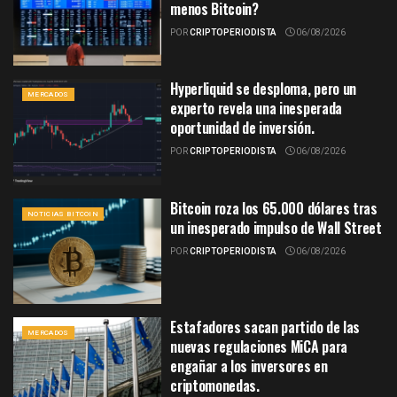
menos Bitcoin?
POR
CRIPTOPERIODISTA
06/08/2026
Hyperliquid se desploma, pero un
MERCADOS
experto revela una inesperada
oportunidad de inversión.
POR
CRIPTOPERIODISTA
06/08/2026
Bitcoin roza los 65.000 dólares tras
NOTICIAS BITCOIN
un inesperado impulso de Wall Street
POR
CRIPTOPERIODISTA
06/08/2026
Estafadores sacan partido de las
MERCADOS
nuevas regulaciones MiCA para
engañar a los inversores en
criptomonedas.