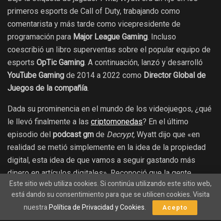
primeros esports de Call of Duty, trabajando como
comentarista y más tarde como vicepresidente de
programación para
Major League Gaming
. Incluso
coescribió un libro superventas sobre el popular equipo de
esports
OpTic Gaming
. A continuación, lanzó y desarrolló
YouTube Gaming
de 2014 a 2022 como
Director Global de
Juegos de la compañía
.
Dada su prominencia en el mundo de los videojuegos, ¿qué
le llevó finalmente a las
criptomonedas
? En el último
episodio del
podcast gm
de
Decrypt,
Wyatt dijo que «en
realidad se metió simplemente en la idea de la propiedad
digital, esta idea de que vamos a seguir gastando más
dinero en artículos digitales». Reconoció que la gente
Este sitio web utiliza cookies. Si continúa utilizando este sitio web,
«quiere más autonomía y propiedad» sobre sus artículos
está dando su consentimiento para que se utilicen cookies. Visita
digitales a medida que crecen tanto el gasto como la
nuestra
Política de Privacidad y Cookies
.
Acepto
afinidad, y que
blockchain
lo permite.