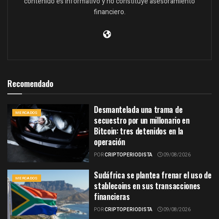
contenido es informativo y no constituye asesoramiento
financiero.
Recomendado
Desmantelada una trama de
MERCADOS
secuestro por un millonario en
Bitcoin: tres detenidos en la
operación
POR
CRIPTOPERIODISTA
09/08/2026
Sudáfrica se plantea frenar el uso de
MERCADOS
stablecoins en sus transacciones
financieras
POR
CRIPTOPERIODISTA
09/08/2026