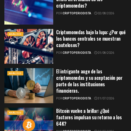
criptomonedas?
POR
CRIPTOPERIODISTA
02/08/2026
Criptomonedas bajo la lupa: ¿Por qué
ANÁLISIS
los bancos centrales se muestran
cautelosos?
POR
CRIPTOPERIODISTA
01/08/2026
El intrigante auge de las
ANÁLISIS
criptomonedas y su aceptación por
parte de las instituciones
financieras.
POR
CRIPTOPERIODISTA
31/07/2026
Bitcoin vuelve a brillar: ¿Qué
ANÁLISIS
factores impulsan su retorno a los
64K?