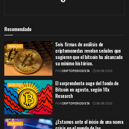
Recomendado
Seis firmas de análisis de
ANÁLISIS
criptomonedas revelan señales que
sugieren que el bitcoin ha alcanzado
su mínimo histórico.
POR
CRIPTOPERIODISTA
09/08/2026
El sorprendente auge del fondo de
ANÁLISIS
Bitcoin en agosto, según 10x
Research
POR
CRIPTOPERIODISTA
08/08/2026
¿Estamos ante el inicio de una nueva
ANÁLISIS
crisis en el mundo de las