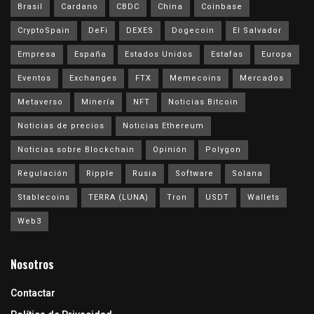
Brasil
Cardano
CBDC
China
Coinbase
CryptoSpain
DeFi
DEXES
Dogecoin
El Salvador
Empresa
España
Estados Unidos
Estafas
Europa
Eventos
Exchanges
FTX
Memecoins
Mercados
Metaverso
Minería
NFT
Noticias Bitcoin
Noticias de precios
Noticias Ethereum
Noticias sobre Blockchain
Opinión
Polygon
Regulación
Ripple
Rusia
Software
Solana
Stablecoins
TERRA (LUNA)
Tron
USDT
Wallets
Web3
Nosotros
Contactar