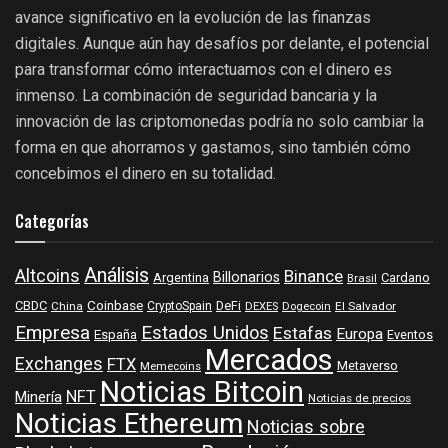
avance significativo en la evolución de las finanzas
digitales. Aunque aún hay desafíos por delante, el potencial
para transformar cómo interactuamos con el dinero es
inmenso. La combinación de seguridad bancaria y la
innovación de las criptomonedas podría no solo cambiar la
forma en que ahorramos y gastamos, sino también cómo
concebimos el dinero en su totalidad.
Categorías
Análisis
Altcoins
Binance
Billonarios
Argentina
Cardano
Brasil
Coinbase
DeFi
CBDC
China
CryptoSpain
DEXES
Dogecoin
El Salvador
Empresa
Estados Unidos
Estafas
Europa
España
Eventos
Mercados
Exchanges
FTX
Metaverso
Memecoins
Noticias Bitcoin
NFT
Minería
Noticias de precios
Noticias Ethereum
Noticias sobre