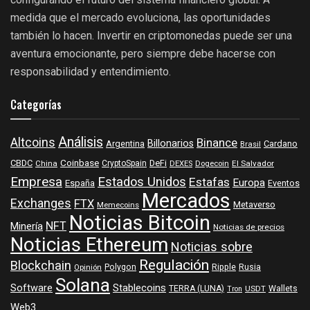
medida que el mercado evoluciona, las oportunidades
también lo hacen. Invertir en criptomonedas puede ser una
aventura emocionante, pero siempre debe hacerse con
responsabilidad y entendimiento.
Categorías
Análisis
Altcoins
Binance
Billonarios
Argentina
Cardano
Brasil
Coinbase
DeFi
CBDC
China
CryptoSpain
DEXES
Dogecoin
El Salvador
Empresa
Estados Unidos
Estafas
Europa
España
Eventos
Mercados
Exchanges
FTX
Metaverso
Memecoins
Noticias Bitcoin
NFT
Minería
Noticias de precios
Noticias Ethereum
Noticias sobre
Regulación
Blockchain
Polygon
Ripple
Rusia
Opinión
Solana
Software
Stablecoins
TERRA (LUNA)
Wallets
USDT
Tron
Web3