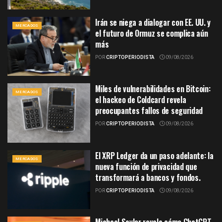
Irán se niega a dialogar con EE. UU. y
MERCADOS
el futuro de Ormuz se complica aún
más
POR
CRIPTOPERIODISTA
09/08/2026
Miles de vulnerabilidades en Bitcoin:
MERCADOS
el hackeo de Coldcard revela
preocupantes fallos de seguridad
POR
CRIPTOPERIODISTA
09/08/2026
El XRP Ledger da un paso adelante: la
MERCADOS
nueva función de privacidad que
transformará a bancos y fondos.
POR
CRIPTOPERIODISTA
09/08/2026