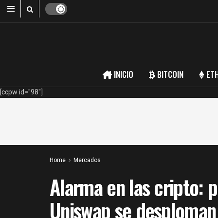
INICIO
BITCOIN
ET
[ccpw id="98"]
Home
Mercados
Alarma en las cripto: p
Uniswap se desploman