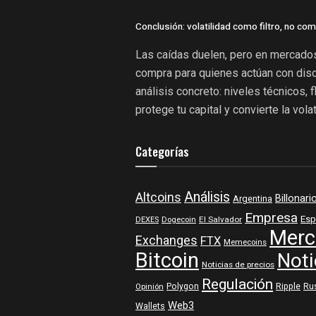
Conclusión: volatilidad como filtro, no co
Las caídas duelen, pero en mercado
compra para quienes actúan con disci
análisis concreto: niveles técnicos, 
protege tu capital y convierte la vola
Categorías
Análisis
Altcoins
Billonari
Argentina
Empresa
Esp
DEXES
Dogecoin
El Salvador
Merc
Exchanges
FTX
Memecoins
Bitcoin
Noti
Noticias de precios
Regulación
Polygon
Ripple
Ru
Opinión
Web3
Wallets