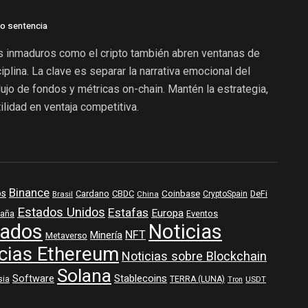
mo sentencia
s inmaduros como el cripto también abren ventanas de
plina. La clave es separar la narrativa emocional del
flujo de fondos y métricas on-chain. Mantén la estrategia,
tilidad en ventaja competitiva.
Binance
os
Coinbase
DeFi
Cardano
CBDC
Brasil
China
CryptoSpain
Estados Unidos
Estafas
Europa
aña
Eventos
ados
Noticias
NFT
Minería
Metaverso
cias Ethereum
Noticias sobre Blockchain
Solana
Software
Stablecoins
sia
TERRA (LUNA)
USDT
Tron