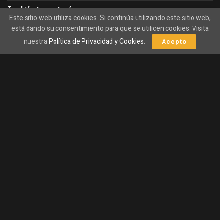
También te gustará
Este sitio web utiliza cookies. Si continúa utilizando este sitio web,
está dando su consentimiento para que se utilicen cookies. Visita
Impactante ataque a Bitcoin: los hackers
nuestra
Política de Privacidad y Cookies
.
Acepto
desmantelan nodos de Lightning y se llevan todo.
08/08/2026
Michael Burry lanza su dardo contra Oracle y la
innovadora IA de Nebius.
08/08/2026
Funcionamiento básico
Apuesta en el resultado:
Los usuarios pueden
apostar a que un evento ocurrirá o no.
Mercado abierto:
Cualquier persona puede participar
y establecer precios según su percepción del evento.
Liquidación:
Al finalizar el evento, se determina el