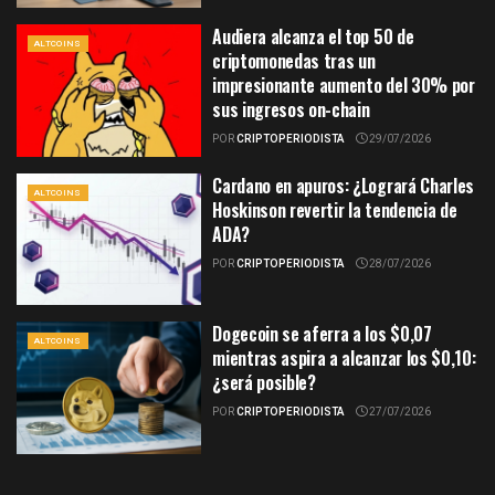
Audiera alcanza el top 50 de
ALTCOINS
criptomonedas tras un
impresionante aumento del 30% por
sus ingresos on-chain
POR
CRIPTOPERIODISTA
29/07/2026
Cardano en apuros: ¿Logrará Charles
ALTCOINS
Hoskinson revertir la tendencia de
ADA?
POR
CRIPTOPERIODISTA
28/07/2026
Dogecoin se aferra a los $0,07
ALTCOINS
mientras aspira a alcanzar los $0,10:
¿será posible?
POR
CRIPTOPERIODISTA
27/07/2026