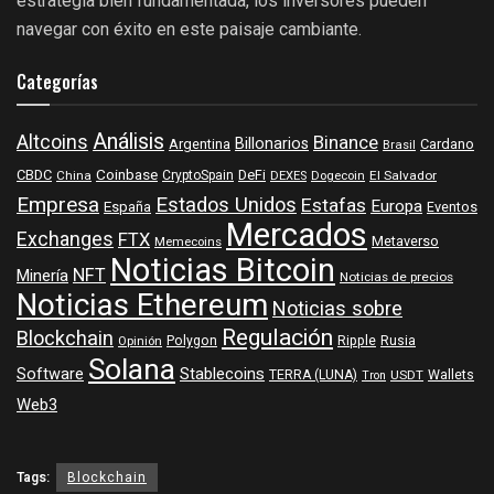
estrategia bien fundamentada, los inversores pueden
navegar con éxito en este paisaje cambiante.
Categorías
Análisis
Altcoins
Binance
Billonarios
Argentina
Cardano
Brasil
Coinbase
DeFi
CBDC
China
CryptoSpain
DEXES
Dogecoin
El Salvador
Empresa
Estados Unidos
Estafas
Europa
España
Eventos
Mercados
Exchanges
FTX
Metaverso
Memecoins
Noticias Bitcoin
NFT
Minería
Noticias de precios
Noticias Ethereum
Noticias sobre
Regulación
Blockchain
Polygon
Ripple
Rusia
Opinión
Solana
Software
Stablecoins
TERRA (LUNA)
Wallets
USDT
Tron
Web3
Tags:
Blockchain