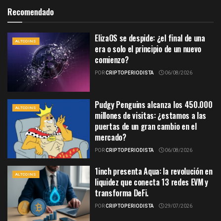
Recomendado
ElizaOS se despide: ¿el final de una
ALTCOINS
era o solo el principio de un nuevo
comienzo?
POR
CRIPTOPERIODISTA
06/08/2026
Pudgy Penguins alcanza los 450.000
ALTCOINS
millones de visitas: ¿estamos a las
puertas de un gran cambio en el
mercado?
POR
CRIPTOPERIODISTA
06/08/2026
1inch presenta Aqua: la revolución en
ALTCOINS
liquidez que conecta 13 redes EVM y
transforma DeFi.
POR
CRIPTOPERIODISTA
29/07/2026