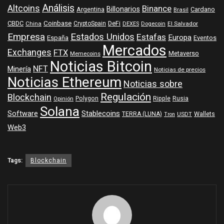
Análisis
Altcoins
Binance
Billonarios
Argentina
Cardano
Brasil
Coinbase
DeFi
CBDC
China
CryptoSpain
DEXES
Dogecoin
El Salvador
Empresa
Estados Unidos
Estafas
Europa
España
Eventos
Mercados
Exchanges
FTX
Metaverso
Memecoins
Noticias Bitcoin
NFT
Minería
Noticias de precios
Noticias Ethereum
Noticias sobre
Regulación
Blockchain
Polygon
Ripple
Rusia
Opinión
Solana
Software
Stablecoins
TERRA (LUNA)
Wallets
USDT
Tron
Web3
Tags:
Blockchain