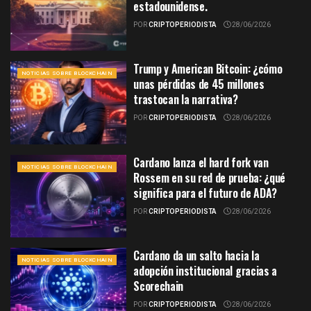
estadounidense.
POR
CRIPTOPERIODISTA
28/06/2026
Trump y American Bitcoin: ¿cómo
NOTICIAS SOBRE BLOCKCHAIN
unas pérdidas de 45 millones
trastocan la narrativa?
POR
CRIPTOPERIODISTA
28/06/2026
Cardano lanza el hard fork van
NOTICIAS SOBRE BLOCKCHAIN
Rossem en su red de prueba: ¿qué
significa para el futuro de ADA?
POR
CRIPTOPERIODISTA
28/06/2026
Cardano da un salto hacia la
NOTICIAS SOBRE BLOCKCHAIN
adopción institucional gracias a
Scorechain
POR
CRIPTOPERIODISTA
28/06/2026