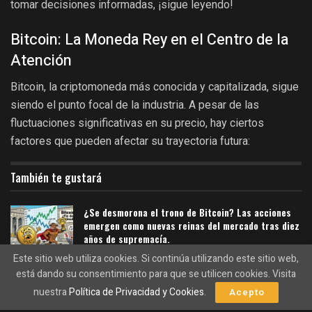
tomar decisiones informadas, ¡sigue leyendo!
Bitcoin: La Moneda Rey en el Centro de la
Atención
Bitcoin, la criptomoneda más conocida y capitalizada, sigue
siendo el punto focal de la industria. A pesar de las
fluctuaciones significativas en su precio, hay ciertos
factores que pueden afectar su trayectoria futura:
También te gustará
¿Se desmorona el trono de Bitcoin? Las acciones
emergen como nuevas reinas del mercado tras diez
años de supremacía.
05/08/2026
Este sitio web utiliza cookies. Si continúa utilizando este sitio web,
está dando su consentimiento para que se utilicen cookies. Visita
El sorprendente adiós del ETF de Bitcoin de
nuestra
Política de Privacidad y Cookies
.
Hashdex en la NYSE tras solo dos años de vida
Acepto
05/08/2026