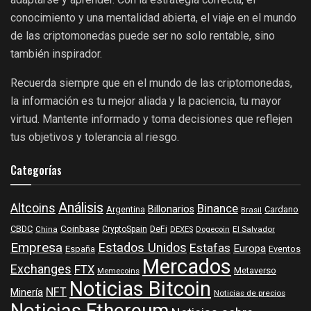
conocimiento y una mentalidad abierta, el viaje en el mundo
de las criptomonedas puede ser no solo rentable, sino
también inspirador.
Recuerda siempre que en el mundo de las criptomonedas,
la información es tu mejor aliada y la paciencia, tu mayor
virtud. Mantente informado y toma decisiones que reflejen
tus objetivos y tolerancia al riesgo.
Categorías
Análisis
Altcoins
Binance
Billonarios
Argentina
Cardano
Brasil
Coinbase
DeFi
CBDC
China
CryptoSpain
DEXES
Dogecoin
El Salvador
Empresa
Estados Unidos
Estafas
Europa
España
Eventos
Mercados
Exchanges
FTX
Metaverso
Memecoins
Noticias Bitcoin
NFT
Minería
Noticias de precios