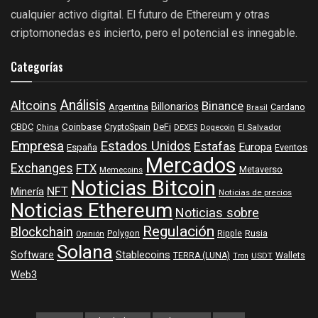
cualquier activo digital. El futuro de Ethereum y otras
criptomonedas es incierto, pero el potencial es innegable.
Categorías
Análisis
Altcoins
Binance
Billonarios
Argentina
Cardano
Brasil
Coinbase
DeFi
CBDC
China
CryptoSpain
DEXES
Dogecoin
El Salvador
Empresa
Estados Unidos
Estafas
Europa
España
Eventos
Mercados
Exchanges
FTX
Metaverso
Memecoins
Noticias Bitcoin
NFT
Minería
Noticias de precios
Noticias Ethereum
Noticias sobre
Regulación
Blockchain
Polygon
Ripple
Rusia
Opinión
Solana
Software
Stablecoins
TERRA (LUNA)
Wallets
USDT
Tron
Web3