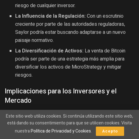
riesgo de cualquier inversor.
La Influencia de la Regulación:
Con un escrutinio
creciente por parte de las autoridades reguladoras,
Saylor podría estar buscando adaptarse a un nuevo
paisaje normativo.
La Diversificación de Activos:
La venta de Bitcoin
podría ser parte de una estrategia más amplia para
diversificar los activos de MicroStrategy y mitigar
riesgos.
Implicaciones para los Inversores y el
Mercado
La decisión de MicroStrategy y Saylor no solo afecta a la
Este sitio web utiliza cookies. Si continúa utilizando este sitio web,
empresa, sino que también tiene un impacto considerable
está dando su consentimiento para que se utilicen cookies. Visita
en el mercado de criptomonedas en su conjunto. Los
nuestra
Política de Privacidad y Cookies
.
Acepto
inversores deben ser conscientes de las posibles