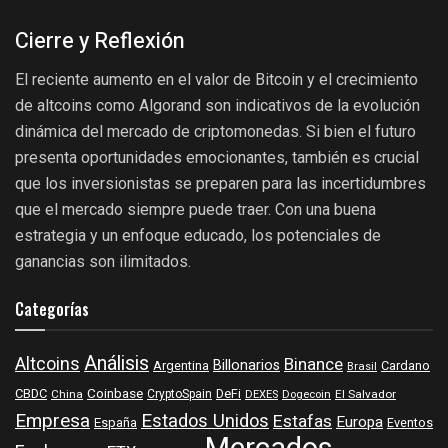
Cierre y Reflexión
El reciente aumento en el valor de Bitcoin y el crecimiento
de altcoins como Algorand son indicativos de la evolución
dinámica del mercado de criptomonedas. Si bien el futuro
presenta oportunidades emocionantes, también es crucial
que los inversionistas se preparen para las incertidumbres
que el mercado siempre puede traer. Con una buena
estrategia y un enfoque educado, los potenciales de
ganancias son ilimitados.
Categorías
Análisis
Altcoins
Binance
Billonarios
Argentina
Cardano
Brasil
Coinbase
DeFi
CBDC
China
CryptoSpain
DEXES
Dogecoin
El Salvador
Empresa
Estados Unidos
Estafas
Europa
España
Eventos