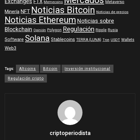
Mercados
Exchanges
FTX
Metaverso
Memecoins
Noticias Bitcoin
NFT
Minería
Noticias de precios
Noticias Ethereum
Noticias sobre
Regulación
Blockchain
Polygon
Ripple
Rusia
Opinión
Solana
Software
Stablecoins
TERRA (LUNA)
Wallets
USDT
Tron
Web3
Tags:
Altcoins
Bitcoin
Inversión institucional
Regulación cripto
criptoperiodista