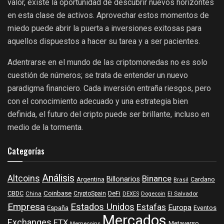
valor, existe la oportunidad de descubrir nuevos horizontes
en esta clase de activos. Aprovechar estos momentos de
miedo puede abrir la puerta a inversiones exitosas para
aquellos dispuestos a hacer su tarea y a ser pacientes.
Adentrarse en el mundo de las criptomonedas no es solo
cuestión de números; se trata de entender un nuevo
paradigma financiero. Cada inversión entraña riesgos, pero
con el conocimiento adecuado y una estrategia bien
definida, el futuro del cripto puede ser brillante, incluso en
medio de la tormenta.
Categorías
Análisis
Altcoins
Binance
Billonarios
Argentina
Cardano
Brasil
Coinbase
DeFi
CBDC
China
CryptoSpain
DEXES
Dogecoin
El Salvador
Empresa
Estados Unidos
Estafas
Europa
España
Eventos
Mercados
Exchanges
FTX
Metaverso
Memecoins