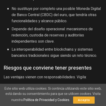
No sustituye por completo una posible Moneda Digital
de Banco Central (CBDC) del euro, que tendría otras
funcionalidades y alcance público.
Depende del diseño operacional: mecanismos de
redención, custodia de reservas y auditorías
independientes son clave.
La interoperabilidad entre blockchains y sistemas
bancarios tradicionales sigue siendo un reto técnico.
Riesgos que conviene tener presentes
Las ventajas vienen con responsabilidades. Vigila:
Riesgo de contrapartida: ¿cómo se gestionan las
Este sitio web utiliza cookies. Si continúa utilizando este sitio web,
reservas y qué organismos las auditan?
está dando su consentimiento para que se utilicen cookies. Visita
nuestra
Política de Privacidad y Cookies
.
Acepto
Riesgo de concentración: una stablecoin controlada por