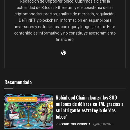
Redacción de CriptoPeriódico. Cubrimos a diario la
actualidad de Bitcoin, Ethereum y el ecosistema de las
criptomonedas: precios, análisis de mercado, regulación,
DeFi, NFT y blockchain. Información en español para
inversores y entusiastas, con rigor y lenguaje claro. Este
contenido es informativo y no constituye asesoramiento
financiero.
Recomendado
Robinhood Chain alcanza los 800
NOTICIAS ETHEREUM
millones de dólares en TVL gracias a
su intrigante estrategia de ‘dos
lobos’
POR
CRIPTOPERIODISTA
09/08/2026