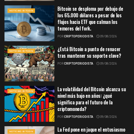
Bitcoin se desploma por debajo de
NOTICIAS BITCOIN
los 65.000 dólares a pesar de los
flujos hacia ETF que calman los
temores del fork.
POR
CRIPTOPERIODISTA
09/08/2026
¿Está Bitcoin a punto de renacer
NOTICIAS BITCOIN
tras mantener su soporte clave?
POR
CRIPTOPERIODISTA
09/08/2026
La volatilidad del Bitcoin alcanza su
NOTICIAS BITCOIN
nivel más bajo en años: ¿qué
significa para el futuro de la
criptomoneda?
POR
CRIPTOPERIODISTA
09/08/2026
La Fed pone en jaque el entusiasmo
NOTICIAS BITCOIN