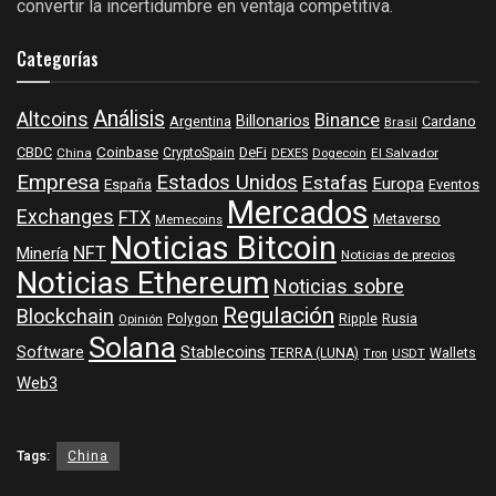
convertir la incertidumbre en ventaja competitiva.
Categorías
Análisis
Altcoins
Binance
Billonarios
Argentina
Cardano
Brasil
Coinbase
DeFi
CBDC
China
CryptoSpain
DEXES
Dogecoin
El Salvador
Empresa
Estados Unidos
Estafas
Europa
España
Eventos
Mercados
Exchanges
FTX
Metaverso
Memecoins
Noticias Bitcoin
NFT
Minería
Noticias de precios
Noticias Ethereum
Noticias sobre
Regulación
Blockchain
Polygon
Ripple
Rusia
Opinión
Solana
Software
Stablecoins
TERRA (LUNA)
Wallets
USDT
Tron
Web3
Tags:
China