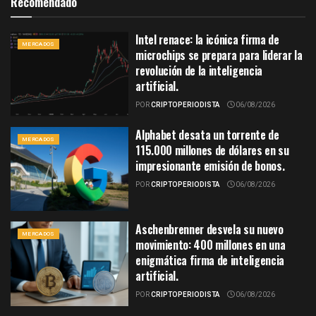
Recomendado
Intel renace: la icónica firma de
MERCADOS
microchips se prepara para liderar la
revolución de la inteligencia
artificial.
POR
CRIPTOPERIODISTA
06/08/2026
Alphabet desata un torrente de
MERCADOS
115.000 millones de dólares en su
impresionante emisión de bonos.
POR
CRIPTOPERIODISTA
06/08/2026
Aschenbrenner desvela su nuevo
MERCADOS
movimiento: 400 millones en una
enigmática firma de inteligencia
artificial.
POR
CRIPTOPERIODISTA
06/08/2026