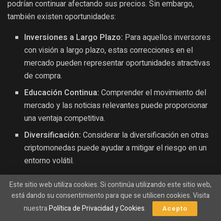
podrían continuar afectando sus precios. Sin embargo,
también existen oportunidades:
Inversiones a Largo Plazo:
Para aquellos inversores
con visión a largo plazo, estas correcciones en el
mercado pueden representar oportunidades atractivas
de compra.
Educación Continua:
Comprender el movimiento del
mercado y las noticias relevantes puede proporcionar
una ventaja competitiva.
Diversificación:
Considerar la diversificación en otras
criptomonedas puede ayudar a mitigar el riesgo en un
entorno volátil.
Este sitio web utiliza cookies. Si continúa utilizando este sitio web,
Conclusión: Abrirse a Nuevas Oportunidades
está dando su consentimiento para que se utilicen cookies. Visita
El mercado de criptomonedas sigue siendo un espacio
nuestra
Política de Privacidad y Cookies
.
Acepto
lleno de dinamismo y oportunidades. A pesar de las caídas