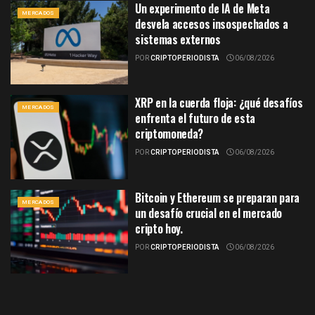
Un experimento de IA de Meta
MERCADOS
desvela accesos insospechados a
sistemas externos
POR
CRIPTOPERIODISTA
06/08/2026
XRP en la cuerda floja: ¿qué desafíos
MERCADOS
enfrenta el futuro de esta
criptomoneda?
POR
CRIPTOPERIODISTA
06/08/2026
Bitcoin y Ethereum se preparan para
MERCADOS
un desafío crucial en el mercado
cripto hoy.
POR
CRIPTOPERIODISTA
06/08/2026