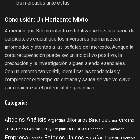
los mercados ante estas.
Conclusión: Un Horizonte Mixto
A medida que Bitcoin intenta estabilizarse tras una serie de
pérdidas, es crucial que los inversores permanezcan
informados y atentos a las señales del mercado. Aunque la
corta recuperación puede ser un indicativo positivo, la
precaución y la investigación siguen siendo esenciales.
Con un entorno tan volátil, identificar las tendencias y
comprender el tiempo de entrada y salida se vuelve clave
para maximizar el potencial de ganancias.
Categorías
Análisis
Altcoins
Binance
Billonarios
Argentina
Cardano
Brasil
Coinbase
DeFi
CBDC
China
CryptoSpain
DEXES
Dogecoin
El Salvador
Empresa
Estados Unidos
Estafas
Europa
España
Eventos