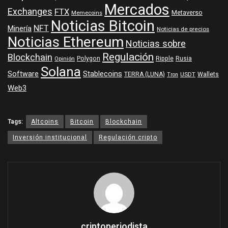
Mercados
Exchanges
FTX
Metaverso
Memecoins
Noticias Bitcoin
NFT
Minería
Noticias de precios
Noticias Ethereum
Noticias sobre
Regulación
Blockchain
Polygon
Ripple
Rusia
Opinión
Solana
Software
Stablecoins
TERRA (LUNA)
Wallets
USDT
Tron
Web3
Tags:
Altcoins
Bitcoin
Blockchain
Inversión institucional
Regulación cripto
criptoperiodista