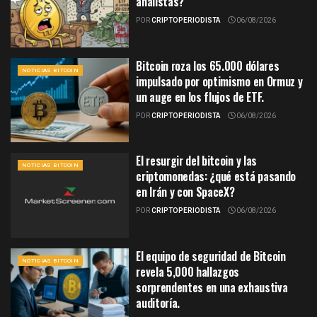
analistas?
POR
CRIPTOPERIODISTA
06/08/2026
Bitcoin roza los 65.000 dólares
NOTICIAS BITCOIN
impulsado por optimismo en Ormuz y
un auge en los flujos de ETF.
POR
CRIPTOPERIODISTA
06/08/2026
El resurgir del bitcoin y las
NOTICIAS BITCOIN
criptomonedas: ¿qué está pasando
en Irán y con SpaceX?
POR
CRIPTOPERIODISTA
06/08/2026
El equipo de seguridad de Bitcoin
NOTICIAS BITCOIN
revela 5,000 hallazgos
sorprendentes en una exhaustiva
auditoría.