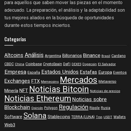
para aquellos que saben mover las piezas en el momento
adecuado. La preparación, el análisis y la adaptabilidad son
tus mejores aliados en la búsqueda de oportunidades
durante estos tiempos inciertos.
Categorías
Análisis
Altcoins
Binance
Billonarios
Argentina
Cardano
Brasil
Coinbase
DeFi
CBDC
China
CryptoSpain
DEXES
Dogecoin
El Salvador
Empresa
Estados Unidos
Estafas
Europa
España
Eventos
Mercados
Exchanges
FTX
Metaverso
Memecoins
Noticias Bitcoin
NFT
Minería
Noticias de precios
Noticias Ethereum
Noticias sobre
Regulación
Blockchain
Polygon
Ripple
Rusia
Opinión
Solana
Software
Stablecoins
TERRA (LUNA)
Wallets
USDT
Tron
Web3