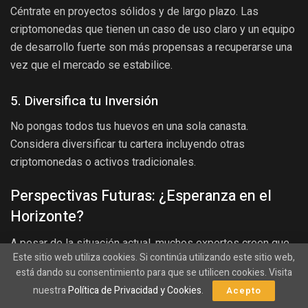
Céntrate en proyectos sólidos y de largo plazo. Las
criptomonedas que tienen un caso de uso claro y un equipo
de desarrollo fuerte son más propensas a recuperarse una
vez que el mercado se estabilice.
5. Diversifica tu Inversión
No pongas todos tus huevos en una sola canasta.
Considera diversificar tu cartera incluyendo otras
criptomonedas o activos tradicionales.
Perspectivas Futuras: ¿Esperanza en el
Horizonte?
A pesar de la situación actual, muchos expertos creen que
Este sitio web utiliza cookies. Si continúa utilizando este sitio web,
el futuro de Bitcoin sigue siendo prometedor. La adopción
está dando su consentimiento para que se utilicen cookies. Visita
institucional, la creciente aceptación como medio de
nuestra
Política de Privacidad y Cookies
.
Acepto
intercambio y los desarrollos tecnológicos son factores