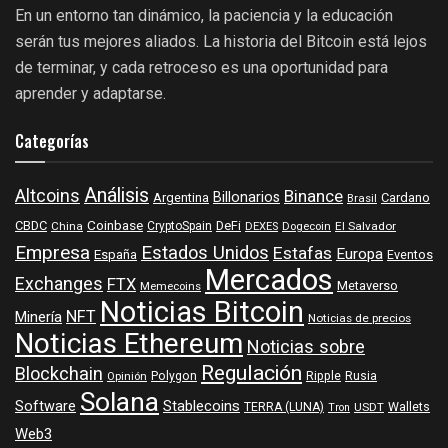
En un entorno tan dinámico, la paciencia y la educación
serán tus mejores aliados. La historia del Bitcoin está lejos
de terminar, y cada retroceso es una oportunidad para
aprender y adaptarse.
Categorías
Análisis
Altcoins
Binance
Billonarios
Argentina
Cardano
Brasil
Coinbase
DeFi
CBDC
China
CryptoSpain
DEXES
Dogecoin
El Salvador
Empresa
Estados Unidos
Estafas
Europa
España
Eventos
Mercados
Exchanges
FTX
Metaverso
Memecoins
Noticias Bitcoin
NFT
Minería
Noticias de precios
Noticias Ethereum
Noticias sobre
Regulación
Blockchain
Polygon
Ripple
Rusia
Opinión
Solana
Software
Stablecoins
TERRA (LUNA)
Wallets
USDT
Tron
Web3