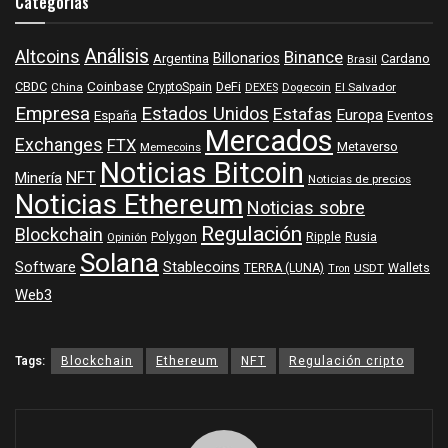
Categorías
Análisis
Altcoins
Binance
Billonarios
Argentina
Cardano
Brasil
Coinbase
DeFi
CBDC
China
CryptoSpain
DEXES
Dogecoin
El Salvador
Empresa
Estados Unidos
Estafas
Europa
España
Eventos
Mercados
Exchanges
FTX
Metaverso
Memecoins
Noticias Bitcoin
NFT
Minería
Noticias de precios
Noticias Ethereum
Noticias sobre
Regulación
Blockchain
Polygon
Ripple
Rusia
Opinión
Solana
Software
Stablecoins
TERRA (LUNA)
Wallets
USDT
Tron
Web3
Tags:
Blockchain
Ethereum
NFT
Regulación cripto