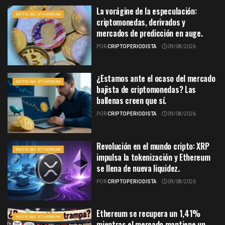
La vorágine de la especulación:
NOTICIAS ETHEREUM
criptomonedas, derivados y
mercados de predicción en auge.
POR
CRIPTOPERIODISTA
09/08/2026
¿Estamos ante el ocaso del mercado
NOTICIAS ETHEREUM
bajista de criptomonedas? Las
ballenas creen que sí.
POR
CRIPTOPERIODISTA
09/08/2026
Revolución en el mundo cripto: XRP
NOTICIAS ETHEREUM
impulsa la tokenización y Ethereum
se llena de nueva liquidez.
POR
CRIPTOPERIODISTA
09/08/2026
Ethereum se recupera un 1,41%
NOTICIAS ETHEREUM
mientras el mercado mantiene un