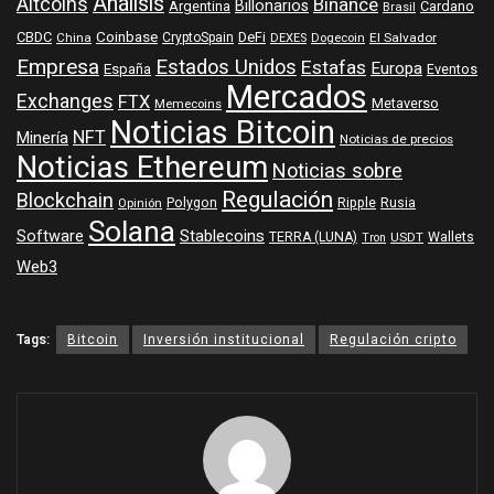
Análisis
Altcoins
Binance
Billonarios
Argentina
Cardano
Brasil
Coinbase
DeFi
CBDC
China
CryptoSpain
DEXES
Dogecoin
El Salvador
Empresa
Estados Unidos
Estafas
Europa
España
Eventos
Mercados
Exchanges
FTX
Metaverso
Memecoins
Noticias Bitcoin
NFT
Minería
Noticias de precios
Noticias Ethereum
Noticias sobre
Regulación
Blockchain
Polygon
Ripple
Rusia
Opinión
Solana
Software
Stablecoins
TERRA (LUNA)
Wallets
USDT
Tron
Web3
Tags:
Bitcoin
Inversión institucional
Regulación cripto