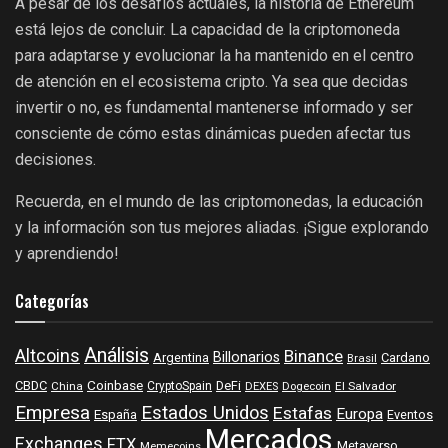
A pesar de los desafíos actuales, la historia de Ethereum
está lejos de concluir. La capacidad de la criptomoneda
para adaptarse y evolucionar la ha mantenido en el centro
de atención en el ecosistema cripto. Ya sea que decidas
invertir o no, es fundamental mantenerse informado y ser
consciente de cómo estas dinámicas pueden afectar tus
decisiones.
Recuerda, en el mundo de las criptomonedas, la educación
y la información son tus mejores aliadas. ¡Sigue explorando
y aprendiendo!
Categorías
Análisis
Altcoins
Binance
Billonarios
Argentina
Cardano
Brasil
Coinbase
DeFi
CBDC
China
CryptoSpain
DEXES
Dogecoin
El Salvador
Empresa
Estados Unidos
Estafas
Europa
España
Eventos
Mercados
Exchanges
FTX
Metaverso
Memecoins