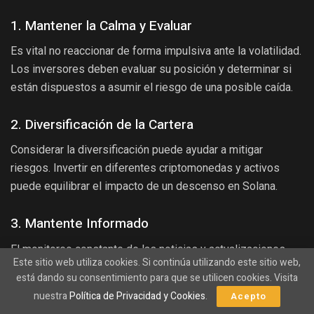
1. Mantener la Calma y Evaluar
Es vital no reaccionar de forma impulsiva ante la volatilidad.
Los inversores deben evaluar su posición y determinar si
están dispuestos a asumir el riesgo de una posible caída.
2. Diversificación de la Cartera
Considerar la diversificación puede ayudar a mitigar
riesgos. Invertir en diferentes criptomonedas y activos
puede equilibrar el impacto de un descenso en Solana.
3. Mantente Informado
El monitoreo constante de las noticias y actualizaciones
Este sitio web utiliza cookies. Si continúa utilizando este sitio web,
sobre Solana y el mercado de criptomonedas es crucial.
está dando su consentimiento para que se utilicen cookies. Visita
Ser proactivo puede ayudar a identificar oportunidades y
nuestra
Política de Privacidad y Cookies
.
Acepto
riesgos a tiempo.