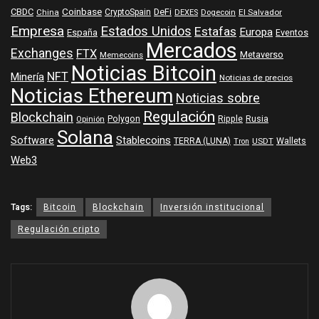
Coinbase
DeFi
CBDC
China
CryptoSpain
DEXES
Dogecoin
El Salvador
Empresa
Estados Unidos
Estafas
Europa
España
Eventos
Mercados
Exchanges
FTX
Metaverso
Memecoins
Noticias Bitcoin
NFT
Minería
Noticias de precios
Noticias Ethereum
Noticias sobre
Regulación
Blockchain
Polygon
Ripple
Rusia
Opinión
Solana
Software
Stablecoins
TERRA (LUNA)
Wallets
USDT
Tron
Web3
Tags:
Bitcoin
Blockchain
Inversión institucional
Regulación cripto