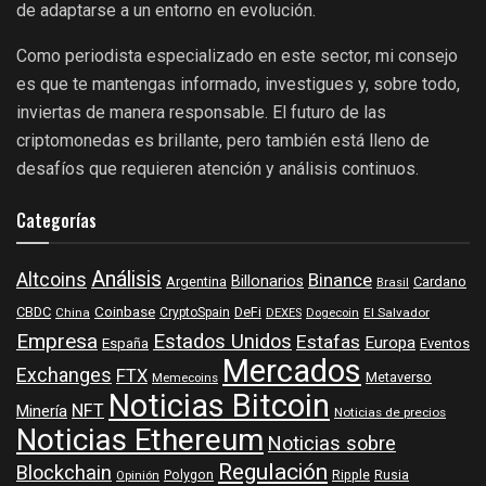
de adaptarse a un entorno en evolución.
Como periodista especializado en este sector, mi consejo
es que te mantengas informado, investigues y, sobre todo,
inviertas de manera responsable. El futuro de las
criptomonedas es brillante, pero también está lleno de
desafíos que requieren atención y análisis continuos.
Categorías
Análisis
Altcoins
Binance
Billonarios
Argentina
Cardano
Brasil
Coinbase
DeFi
CBDC
China
CryptoSpain
DEXES
Dogecoin
El Salvador
Empresa
Estados Unidos
Estafas
Europa
España
Eventos
Mercados
Exchanges
FTX
Metaverso
Memecoins
Noticias Bitcoin
NFT
Minería
Noticias de precios
Noticias Ethereum
Noticias sobre
Regulación
Blockchain
Polygon
Ripple
Rusia
Opinión