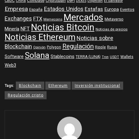
Coinbase
DeFi
CBDC
China
CryptoSpain
DEXES
Dogecoin
El Salvador
Empresa
Estados Unidos
Estafas
Europa
España
Eventos
Mercados
Exchanges
FTX
Metaverso
Memecoins
Noticias Bitcoin
NFT
Minería
Noticias de precios
Noticias Ethereum
Noticias sobre
Regulación
Blockchain
Polygon
Ripple
Rusia
Opinión
Solana
Software
Stablecoins
TERRA (LUNA)
Wallets
USDT
Tron
Web3
Tags:
Blockchain
Ethereum
Inversión institucional
Regulación cripto