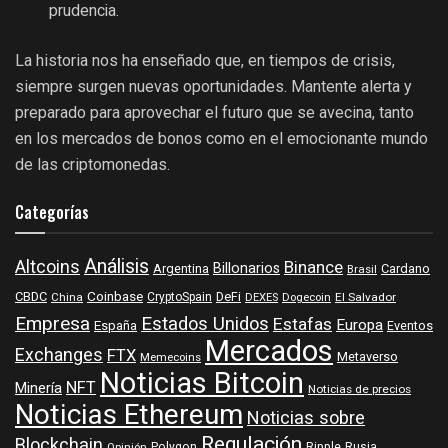
prudencia.
La historia nos ha enseñado que, en tiempos de crisis,
siempre surgen nuevas oportunidades. Mantente alerta y
preparado para aprovechar el futuro que se avecina, tanto
en los mercados de bonos como en el emocionante mundo
de las criptomonedas.
Categorías
Análisis
Altcoins
Binance
Billonarios
Argentina
Cardano
Brasil
Coinbase
DeFi
CBDC
China
CryptoSpain
DEXES
Dogecoin
El Salvador
Empresa
Estados Unidos
Estafas
Europa
España
Eventos
Mercados
Exchanges
FTX
Metaverso
Memecoins
Noticias Bitcoin
NFT
Minería
Noticias de precios
Noticias Ethereum
Noticias sobre
Regulación
Blockchain
Polygon
Ripple
Rusia
Opinión