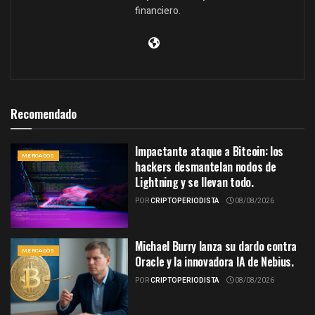
financiero.
Recomendado
Impactante ataque a Bitcoin: los
MERCADOS
hackers desmantelan nodos de
Lightning y se llevan todo.
POR
CRIPTOPERIODISTA
08/08/2026
Michael Burry lanza su dardo contra
MERCADOS
Oracle y la innovadora IA de Nebius.
POR
CRIPTOPERIODISTA
08/08/2026