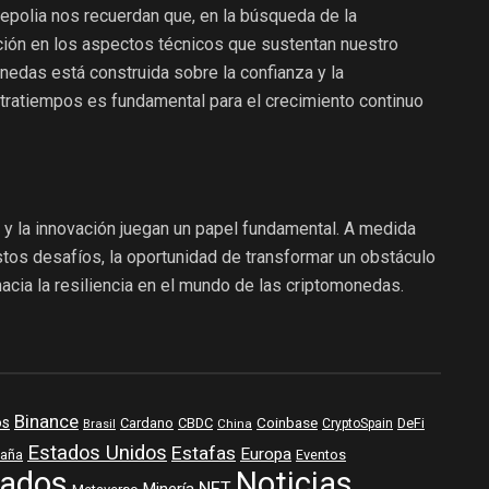
epolia nos recuerdan que, en la búsqueda de la
nción en los aspectos técnicos que sustentan nuestro
edas está construida sobre la confianza y la
tratiempos es fundamental para el crecimiento continuo
 y la innovación juegan un papel fundamental. A medida
stos desafíos, la oportunidad de transformar un obstáculo
hacia la resiliencia en el mundo de las criptomonedas.
Binance
os
Coinbase
DeFi
Cardano
CBDC
Brasil
China
CryptoSpain
Estados Unidos
Estafas
Europa
aña
Eventos
ados
Noticias