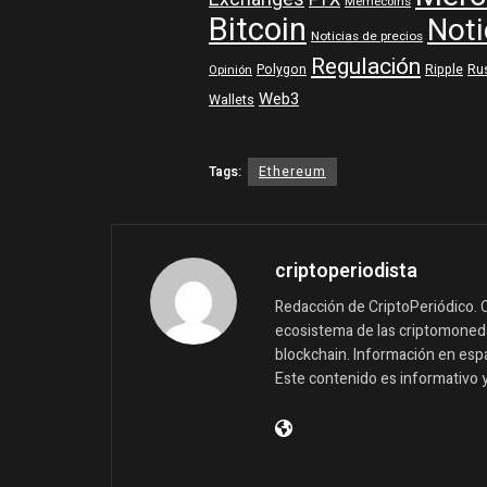
FTX
Memecoins
Bitcoin
Noti
Noticias de precios
Regulación
Polygon
Ripple
Ru
Opinión
Web3
Wallets
Tags:
Ethereum
criptoperiodista
Redacción de CriptoPeriódico. C
ecosistema de las criptomonedas
blockchain. Información en españ
Este contenido es informativo 