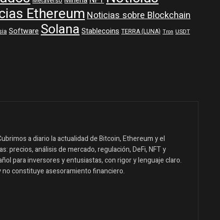
NFT
Minería
Metaverso
cias Ethereum
Noticias sobre Blockchain
Solana
Software
Stablecoins
sia
TERRA (LUNA)
USDT
Tron
ubrimos a diario la actualidad de Bitcoin, Ethereum y el
: precios, análisis de mercado, regulación, DeFi, NFT y
ol para inversores y entusiastas, con rigor y lenguaje claro.
y no constituye asesoramiento financiero.