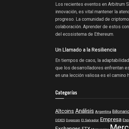
Los recientes eventos en Arbitrum S
innovación, es vital mantener la ate
progreso. La comunidad de criptomon
colaboración. Aprender de estos con
del ecosistema de Ethereum.
Un Llamado a la Resiliencia
En tiempos de caos, la adaptabilidad
que los desarrolladores enfrentan e
en una lección valiosa es el camino 
Categorías
Análisis
Altcoins
Billonari
Argentina
Empresa
Esp
DEXES
Dogecoin
El Salvador
Merc
Exchanges