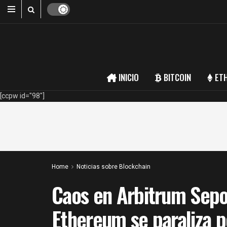
INICIO
BITCOIN
ET
[ccpw id="98"]
Home
Noticias sobre Blockchain
Caos en Arbitrum Sepol
Ethereum se paraliza po