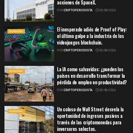
acciones de SpaceX.
POR
CRIPTOPERIODISTA
05/08/2026
El inesperado adiós de Proof of Play:
MERCADOS
el último golpe a la industria de los
videojuegos blockchain.
POR
CRIPTOPERIODISTA
05/08/2026
La IA como salvavidas: ¿pueden los
MERCADOS
países en desarrollo transformar la
pérdida de empleo en productividad?
POR
CRIPTOPERIODISTA
05/08/2026
Un coloso de Wall Street desvela la
MERCADOS
oportunidad de ingresos pasivos a
través de las criptomonedas para
inversores selectos.