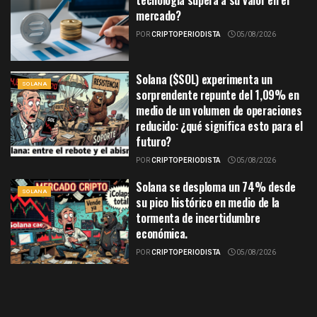
mercado?
POR
CRIPTOPERIODISTA
05/08/2026
Solana ($SOL) experimenta un
SOLANA
sorprendente repunte del 1,09% en
medio de un volumen de operaciones
reducido: ¿qué significa esto para el
futuro?
POR
CRIPTOPERIODISTA
05/08/2026
Solana se desploma un 74% desde
SOLANA
su pico histórico en medio de la
tormenta de incertidumbre
económica.
POR
CRIPTOPERIODISTA
05/08/2026