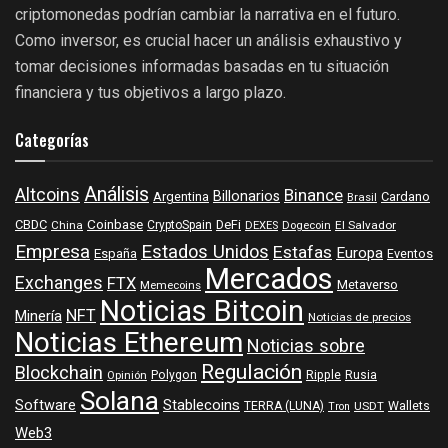
criptomonedas podrían cambiar la narrativa en el futuro.
Como inversor, es crucial hacer un análisis exhaustivo y
tomar decisiones informadas basadas en tu situación
financiera y tus objetivos a largo plazo.
Categorías
Análisis
Altcoins
Binance
Billonarios
Argentina
Cardano
Brasil
Coinbase
DeFi
CBDC
China
CryptoSpain
DEXES
Dogecoin
El Salvador
Empresa
Estados Unidos
Estafas
Europa
España
Eventos
Mercados
Exchanges
FTX
Metaverso
Memecoins
Noticias Bitcoin
NFT
Minería
Noticias de precios
Noticias Ethereum
Noticias sobre
Regulación
Blockchain
Polygon
Ripple
Rusia
Opinión
Solana
Software
Stablecoins
TERRA (LUNA)
Wallets
USDT
Tron
Web3