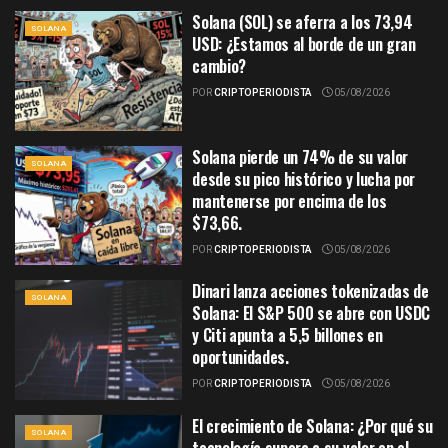
Solana (SOL) se aferra a los 73,94
SOLANA
USD: ¿Estamos al borde de un gran
cambio?
POR
CRIPTOPERIODISTA
05/08/2026
Solana pierde un 74% de su valor
SOLANA
desde su pico histórico y lucha por
mantenerse por encima de los
$73,66.
POR
CRIPTOPERIODISTA
05/08/2026
Dinari lanza acciones tokenizadas de
SOLANA
Solana: El S&P 500 se abre con USDC
y Citi apunta a 5,5 billones en
oportunidades.
POR
CRIPTOPERIODISTA
05/08/2026
El crecimiento de Solana: ¿Por qué su
SOLANA
tecnología supera a su valor en el