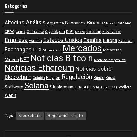
Categorías
Análisis
Altcoins
Binance
Billonarios
Argentina
Cardano
Brasil
Coinbase
DeFi
CBDC
China
CryptoSpain
DEXES
Dogecoin
El Salvador
Empresa
Estados Unidos
Estafas
Europa
España
Eventos
Mercados
Exchanges
FTX
Metaverso
Memecoins
Noticias Bitcoin
NFT
Minería
Noticias de precios
Noticias Ethereum
Noticias sobre
Regulación
Blockchain
Polygon
Ripple
Rusia
Opinión
Solana
Software
Stablecoins
TERRA (LUNA)
Wallets
USDT
Tron
Web3
Tags:
Blockchain
Regulación cripto