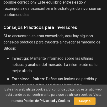
posible corrección? Este equilibrio entre riesgo y
recompensa es esencial para la estrategia de inversión en
criptomonedas.
Consejos Prácticos para Inversores
Si te encuentras en esta encrucijada, aquí hay algunos
consejos prácticos para ayudarte a navegar el mercado de
Bitcoin:
Investiga:
Mantente informado sobre las últimas
noticias y análisis del mercado. La información es tu
mejor aliado.
Establece Límites:
Define tus límites de pérdida y
ganancia para evitar decisiones impulsivas.
Este sitio web utiliza cookies. Si continúa utilizando este sitio web,
Diversifica:
No pongas todos tus recursos en una sola
está dando su consentimiento para que se utilicen cookies. Visita
criptomoneda. La diversificación puede ayudarte a
nuestra
Política de Privacidad y Cookies
.
Acepto
mitigar riesgos.