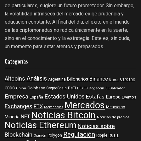
de particulares, sugiere un futuro prometedor. Sin embargo,
la volatilidad intrínseca del mercado exige prudencia y
educación constante. Al final del día, el éxito en el mundo
de las criptomonedas no radica únicamente en la suerte,
sino en el conocimiento y la estrategia. Este es, sin duda,
un momento para estar atentos y preparados.
Categorías
Análisis
Altcoins
Binance
Billonarios
Argentina
Cardano
Brasil
Coinbase
DeFi
CBDC
China
CryptoSpain
DEXES
Dogecoin
El Salvador
Empresa
Estados Unidos
Estafas
Europa
España
Eventos
Mercados
Exchanges
FTX
Metaverso
Memecoins
Noticias Bitcoin
NFT
Minería
Noticias de precios
Noticias Ethereum
Noticias sobre
Regulación
Blockchain
Polygon
Ripple
Rusia
Opinión