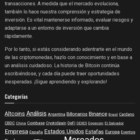
transacciones. A medida que el mercado evoluciona,
también lo hace nuestra comprensión y estrategia de
inversión. Es vital mantenerse informado, evaluar riesgos y
adaptarse a un entorno de inversión que cambia
rápidamente.
Por lo tanto, si estás considerando adentrarte en el mundo
de las criptomonedas, hazlo con conocimiento y en base a
un análisis cuidadoso. La historia de Bitcoin continúa
escribiéndose, y cada día puede traer oportunidades
inesperadas. ¡Sigue aprendiendo y explorando!
Categorías
Análisis
Altcoins
Binance
Billonarios
Argentina
Cardano
Brasil
Coinbase
DeFi
CBDC
China
CryptoSpain
DEXES
Dogecoin
El Salvador
Empresa
Estados Unidos
Estafas
Europa
España
Eventos