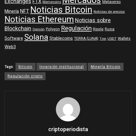
Mercados
Exchanges
FTX
Metaverso
Memecoins
Noticias Bitcoin
NFT
Minería
Noticias de precios
Noticias Ethereum
Noticias sobre
Regulación
Blockchain
Polygon
Ripple
Rusia
Opinión
Solana
Software
Stablecoins
TERRA (LUNA)
Wallets
USDT
Tron
Web3
Tags:
Bitcoin
Inversión institucional
Minería Bitcoin
Regulación cripto
criptoperiodista