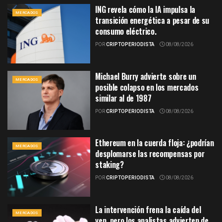
ING revela cómo la IA impulsa la
MERCADOS
transición energética a pesar de su
consumo eléctrico.
POR
CRIPTOPERIODISTA
08/08/2026
Michael Burry advierte sobre un
MERCADOS
posible colapso en los mercados
similar al de 1987
POR
CRIPTOPERIODISTA
08/08/2026
Ethereum en la cuerda floja: ¿podrían
MERCADOS
desplomarse las recompensas por
staking?
POR
CRIPTOPERIODISTA
08/08/2026
La intervención frena la caída del
MERCADOS
yen, pero los analistas advierten de