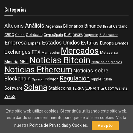
Categorías
Análisis
Altcoins
Binance
Billonarios
Argentina
Cardano
Brasil
Coinbase
DeFi
CBDC
China
CryptoSpain
DEXES
Dogecoin
El Salvador
Empresa
Estados Unidos
Estafas
Europa
España
Eventos
Mercados
Exchanges
FTX
Metaverso
Memecoins
Noticias Bitcoin
NFT
Minería
Noticias de precios
Noticias Ethereum
Noticias sobre
Regulación
Blockchain
Polygon
Ripple
Rusia
Opinión
Solana
Software
Stablecoins
TERRA (LUNA)
Wallets
USDT
Tron
Web3
Este sitio web utiliza cookies. Si continúa utilizando este sitio web,
Tags:
Bitcoin ETF
Blockchain
Ethereum
está dando su consentimiento para que se utilicen cookies. Visita
nuestra
Política de Privacidad y Cookies
.
Acepto
Regulación cripto