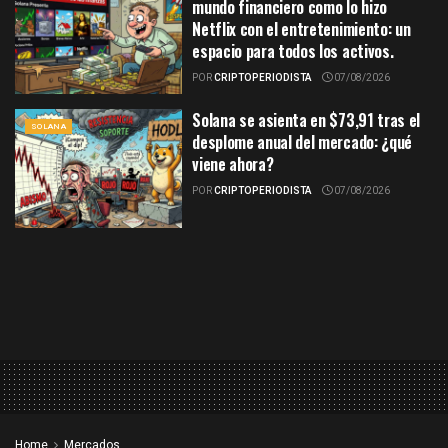
mundo financiero como lo hizo
Netflix con el entretenimiento: un
espacio para todos los activos.
POR
CRIPTOPERIODISTA
07/08/2026
Solana se asienta en $73,91 tras el
SOLANA
desplome anual del mercado: ¿qué
viene ahora?
POR
CRIPTOPERIODISTA
07/08/2026
Home
Mercados