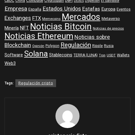
Coinbase
DeFi
CBDC
China
CryptoSpain
DEXES
Dogecoin
El Salvador
Empresa
Estados Unidos
Estafas
Europa
España
Eventos
Mercados
Exchanges
FTX
Metaverso
Memecoins
Noticias Bitcoin
NFT
Minería
Noticias de precios
Noticias Ethereum
Noticias sobre
Regulación
Blockchain
Polygon
Ripple
Rusia
Opinión
Solana
Software
Stablecoins
TERRA (LUNA)
Wallets
USDT
Tron
Web3
Tags:
Regulación cripto