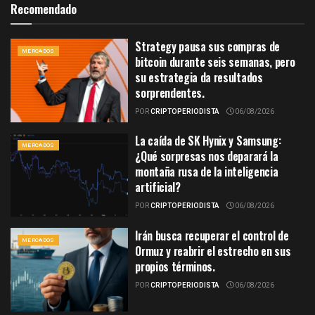
Recomendado
Strategy pausa sus compras de
MERCADOS
bitcoin durante seis semanas, pero
su estrategia da resultados
sorprendentes.
POR
CRIPTOPERIODISTA
06/08/2026
La caída de SK Hynix y Samsung:
MERCADOS
¿Qué sorpresas nos deparará la
montaña rusa de la inteligencia
artificial?
POR
CRIPTOPERIODISTA
06/08/2026
Irán busca recuperar el control de
MERCADOS
Ormuz y reabrir el estrecho en sus
propios términos.
POR
CRIPTOPERIODISTA
06/08/2026