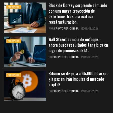
Block de Dorsey sorprende al mundo
MERCADOS
con una nueva proyección de
beneficios tras una exitosa
reestructuración.
POR
CRIPTOPERIODISTA
06/08/2026
Wall Street cambia de enfoque:
MERCADOS
ahora busca resultados tangibles en
lugar de promesas de IA.
POR
CRIPTOPERIODISTA
06/08/2026
Bitcoin se dispara a 65.000 dólares:
MERCADOS
¿la paz en Irán impulsa el mercado
cripto?
POR
CRIPTOPERIODISTA
06/08/2026