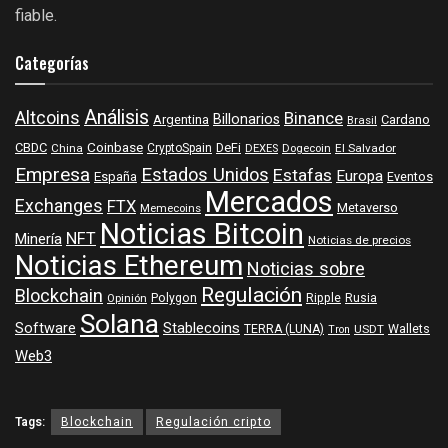
fiable.
Categorías
Análisis
Altcoins
Binance
Billonarios
Argentina
Cardano
Brasil
Coinbase
DeFi
CBDC
China
CryptoSpain
DEXES
Dogecoin
El Salvador
Empresa
Estados Unidos
Estafas
Europa
España
Eventos
Mercados
Exchanges
FTX
Metaverso
Memecoins
Noticias Bitcoin
NFT
Minería
Noticias de precios
Noticias Ethereum
Noticias sobre
Regulación
Blockchain
Polygon
Ripple
Rusia
Opinión
Solana
Software
Stablecoins
TERRA (LUNA)
Wallets
USDT
Tron
Web3
Tags:
Blockchain
Regulación cripto