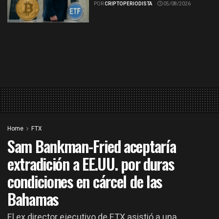
POR
CRIPTOPERIODISTA
05/08/2026
Home
FTX
Sam Bankman-Fried aceptaría
extradición a EE.UU. por duras
condiciones en cárcel de las
Bahamas
El ex director ejecutivo de FTX asistió a una