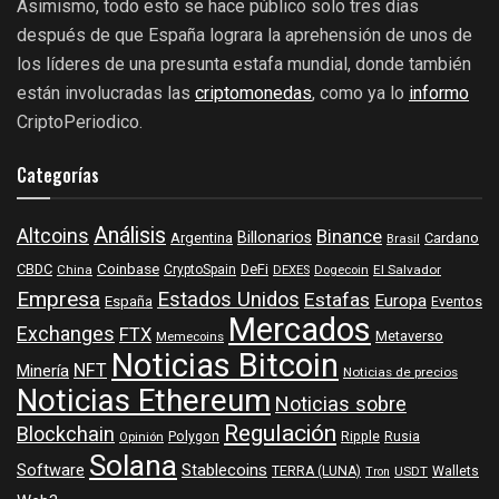
Asimismo, todo esto se hace público solo tres días
después de que España lograra la aprehensión de unos de
los líderes de una presunta estafa mundial, donde también
están involucradas las
criptomonedas
, como ya lo
informo
CriptoPeriodico.
Categorías
Análisis
Altcoins
Binance
Billonarios
Argentina
Cardano
Brasil
Coinbase
DeFi
CBDC
China
CryptoSpain
DEXES
Dogecoin
El Salvador
Empresa
Estados Unidos
Estafas
Europa
España
Eventos
Mercados
Exchanges
FTX
Metaverso
Memecoins
Noticias Bitcoin
NFT
Minería
Noticias de precios
Noticias Ethereum
Noticias sobre
Regulación
Blockchain
Polygon
Ripple
Rusia
Opinión
Solana
Software
Stablecoins
TERRA (LUNA)
Wallets
USDT
Tron