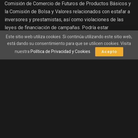
Comisión de Comercio de Futuros de Productos Básicos y
la Comisión de Bolsa y Valores relacionados con estafar a
inversores y prestamistas, así como violaciones de las
leyes de financiación de campañas. Podría estar
enfrentando una sentencia de 115 años si es declarado
Este sitio web utiliza cookies. Si continúa utilizando este sitio web,
está dando su consentimiento para que se utilicen cookies. Visita
culpable.
nuestra
Política de Privacidad y Cookies
.
Acepto
El ex director ejecutivo de FTX ha estado bajo la custodia
de las autoridades de las Bahamas desde el 12 de
diciembre, cuando la policía local lo
arrestó
como parte de
un proceso de extradición con EE. UU.
Hasta entonces,
Bankman-Fried había estado dando entrevistas
regularmente a los principales medios de comunicación y
se esperaba que testificara.
Antes de por lo menos una
audiencia en el Congreso.
A Sam Bankman-Fried no le