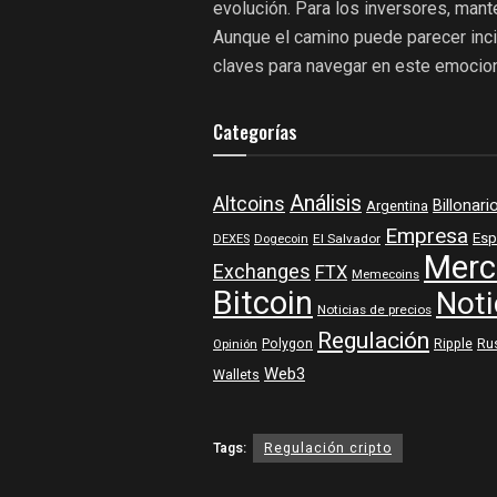
evolución. Para los inversores, mant
Aunque el camino puede parecer incier
claves para navegar en este emocion
Categorías
Análisis
Altcoins
Billonari
Argentina
Empresa
Esp
DEXES
Dogecoin
El Salvador
Merc
Exchanges
FTX
Memecoins
Bitcoin
Noti
Noticias de precios
Regulación
Polygon
Ripple
Ru
Opinión
Web3
Wallets
Tags:
Regulación cripto