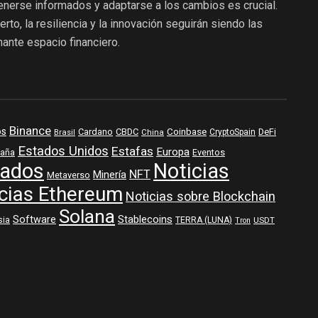
enerse informados y adaptarse a los cambios es crucial.
to, la resiliencia y la innovación seguirán siendo las
ante espacio financiero.
Binance
os
Coinbase
DeFi
Cardano
CBDC
Brasil
China
CryptoSpain
Estados Unidos
Estafas
Europa
aña
Eventos
ados
Noticias
NFT
Minería
Metaverso
cias Ethereum
Noticias sobre Blockchain
Solana
Software
Stablecoins
sia
TERRA (LUNA)
USDT
Tron