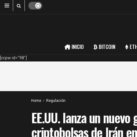
INICIO
BITCOIN
ET
[ccpw id="98"]
Home
Regulación
EE.UU. lanza un nuevo 
criptobolsas de Irán e