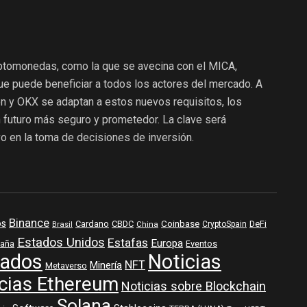
riptomonedas, como la que se avecina con el MICA,
ue puede beneficiar a todos los actores del mercado. A
 y OKX se adaptan a estos nuevos requisitos, los
 futuro más seguro y prometedor. La clave será
o en la toma de decisiones de inversión.
Binance
os
Coinbase
DeFi
Cardano
CBDC
Brasil
China
CryptoSpain
Estados Unidos
Estafas
Europa
aña
Eventos
ados
Noticias
NFT
Minería
Metaverso
cias Ethereum
Noticias sobre Blockchain
Solana