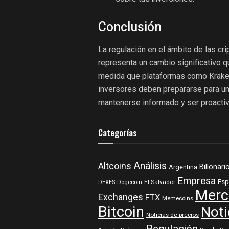
Conclusión
La regulación en el ámbito de las c
representa un cambio significativo q
medida que plataformas como Kraken
inversores deben prepararse para un
mantenerse informado y ser proactiv
Categorías
Análisis
Altcoins
Billonari
Argentina
Empresa
Esp
DEXES
Dogecoin
El Salvador
Merc
Exchanges
FTX
Memecoins
Bitcoin
Noti
Noticias de precios