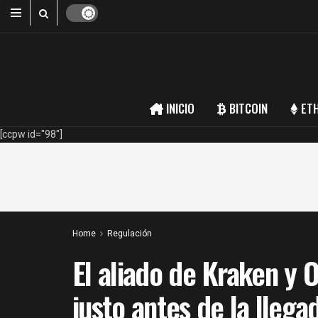
INICIO
BITCOIN
ET
[ccpw id="98"]
Home
Regulación
El aliado de Kraken y 
justo antes de la llega