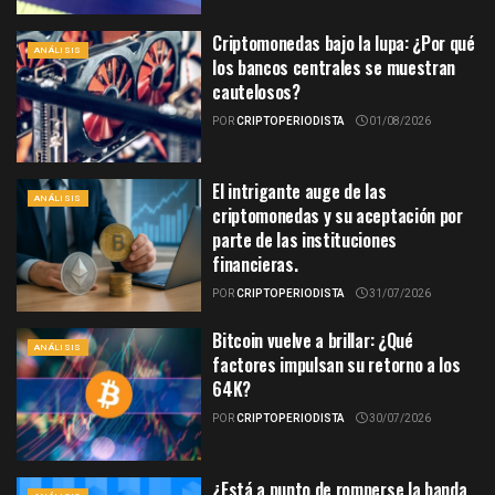
Criptomonedas bajo la lupa: ¿Por qué
ANÁLISIS
los bancos centrales se muestran
cautelosos?
POR
CRIPTOPERIODISTA
01/08/2026
El intrigante auge de las
ANÁLISIS
criptomonedas y su aceptación por
parte de las instituciones
financieras.
POR
CRIPTOPERIODISTA
31/07/2026
Bitcoin vuelve a brillar: ¿Qué
ANÁLISIS
factores impulsan su retorno a los
64K?
POR
CRIPTOPERIODISTA
30/07/2026
¿Está a punto de romperse la banda