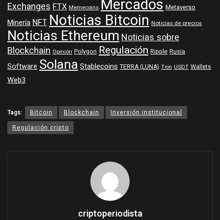
Mercados
Exchanges
FTX
Metaverso
Memecoins
Noticias Bitcoin
NFT
Minería
Noticias de precios
Noticias Ethereum
Noticias sobre
Regulación
Blockchain
Polygon
Ripple
Rusia
Opinión
Solana
Software
Stablecoins
TERRA (LUNA)
Wallets
USDT
Tron
Web3
Tags:
Bitcoin
Blockchain
Inversión institucional
Regulación cripto
criptoperiodista