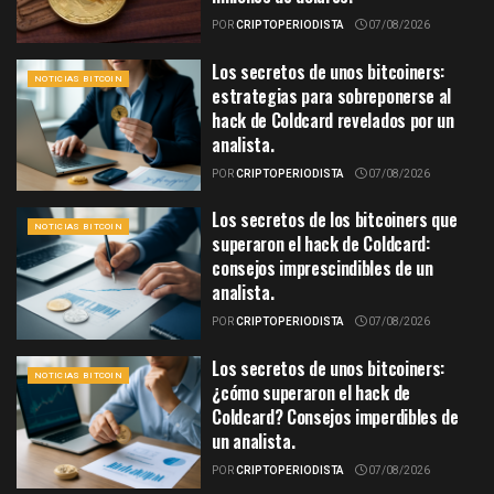
POR
CRIPTOPERIODISTA
07/08/2026
Los secretos de unos bitcoiners:
NOTICIAS BITCOIN
estrategias para sobreponerse al
hack de Coldcard revelados por un
analista.
POR
CRIPTOPERIODISTA
07/08/2026
Los secretos de los bitcoiners que
NOTICIAS BITCOIN
superaron el hack de Coldcard:
consejos imprescindibles de un
analista.
POR
CRIPTOPERIODISTA
07/08/2026
Los secretos de unos bitcoiners:
NOTICIAS BITCOIN
¿cómo superaron el hack de
Coldcard? Consejos imperdibles de
un analista.
POR
CRIPTOPERIODISTA
07/08/2026