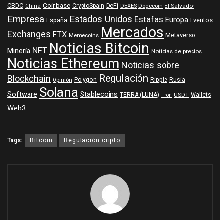
Coinbase
DeFi
CBDC
China
CryptoSpain
DEXES
Dogecoin
El Salvador
Empresa
Estados Unidos
Estafas
Europa
España
Eventos
Mercados
Exchanges
FTX
Metaverso
Memecoins
Noticias Bitcoin
NFT
Minería
Noticias de precios
Noticias Ethereum
Noticias sobre
Regulación
Blockchain
Polygon
Ripple
Rusia
Opinión
Solana
Software
Stablecoins
TERRA (LUNA)
Wallets
USDT
Tron
Web3
Tags:
Bitcoin
Regulación cripto