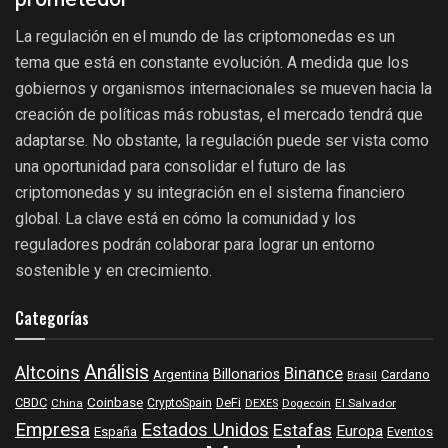
La regulación en el mundo de las criptomonedas es un
tema que está en constante evolución. A medida que los
gobiernos y organismos internacionales se mueven hacia la
creación de políticas más robustas, el mercado tendrá que
adaptarse. No obstante, la regulación puede ser vista como
una oportunidad para consolidar el futuro de las
criptomonedas y su integración en el sistema financiero
global. La clave está en cómo la comunidad y los
reguladores podrán colaborar para lograr un entorno
sostenible y en crecimiento.
Categorías
Análisis
Altcoins
Binance
Billonarios
Argentina
Cardano
Brasil
Coinbase
DeFi
CBDC
China
CryptoSpain
DEXES
Dogecoin
El Salvador
Empresa
Estados Unidos
Estafas
Europa
España
Eventos