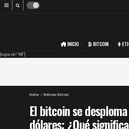
INICIO
BITCOIN
ET
[ccpw id="98"]
Home
Noticias Bitcoin
El bitcoin se desploma
dólares: ¿Qué significa