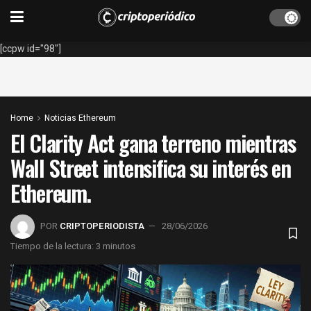
[ccpw id="98"]
Home
Noticias Ethereum
El Clarity Act gana terreno mientras
Wall Street intensifica su interés en
Ethereum.
POR
CRIPTOPERIODISTA
28/06/2026
Tiempo de la lectura: 3 minutos