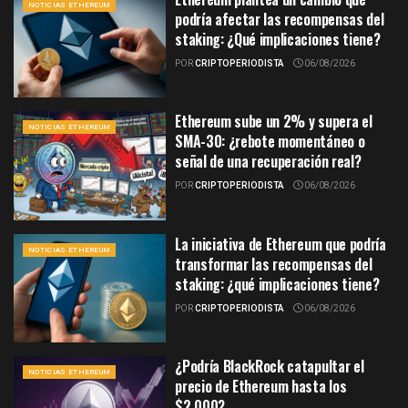
NOTICIAS ETHEREUM
podría afectar las recompensas del
staking: ¿Qué implicaciones tiene?
POR
CRIPTOPERIODISTA
06/08/2026
Ethereum sube un 2% y supera el
NOTICIAS ETHEREUM
SMA-30: ¿rebote momentáneo o
señal de una recuperación real?
POR
CRIPTOPERIODISTA
06/08/2026
La iniciativa de Ethereum que podría
NOTICIAS ETHEREUM
transformar las recompensas del
staking: ¿qué implicaciones tiene?
POR
CRIPTOPERIODISTA
06/08/2026
¿Podría BlackRock catapultar el
NOTICIAS ETHEREUM
precio de Ethereum hasta los
$2,000?