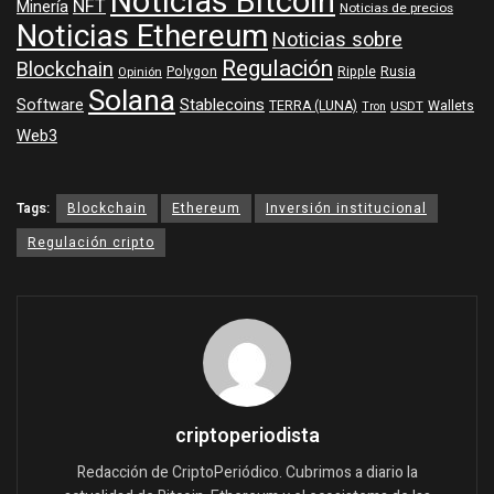
Noticias Bitcoin
NFT
Minería
Noticias de precios
Noticias Ethereum
Noticias sobre
Regulación
Blockchain
Polygon
Ripple
Rusia
Opinión
Solana
Software
Stablecoins
TERRA (LUNA)
Wallets
USDT
Tron
Web3
Tags:
Blockchain
Ethereum
Inversión institucional
Regulación cripto
criptoperiodista
Redacción de CriptoPeriódico. Cubrimos a diario la