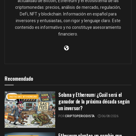
actualidad de Bitcoin, Ethereum y el ecosistema de las
criptomonedas: precios, análisis de mercado, regulación,
DeFi, NFT y blockchain. Información en español para
inversores y entusiastas, con rigor y lenguaje claro. Este
contenido es informativo y no constituye asesoramiento
financiero.
Recomendado
Solana y Ethereum: ¿Cuál será el
NOTICIAS ETHEREUM
ganador de la próxima década según
un inversor?
POR
CRIPTOPERIODISTA
06/08/2026
Ethereum plantea un cambio que