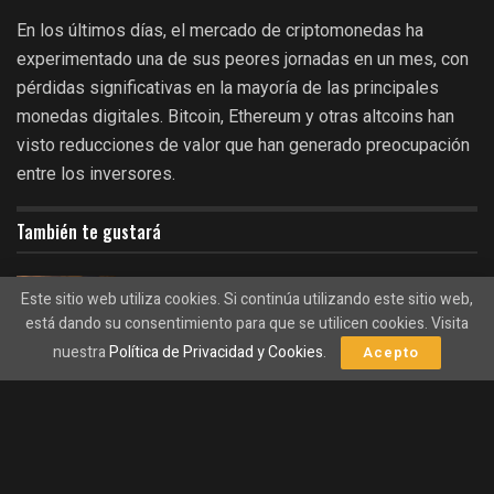
En los últimos días, el mercado de criptomonedas ha
experimentado una de sus peores jornadas en un mes, con
pérdidas significativas en la mayoría de las principales
monedas digitales. Bitcoin, Ethereum y otras altcoins han
visto reducciones de valor que han generado preocupación
entre los inversores.
También te gustará
El oro se dispara a niveles no vistos en seis
Este sitio web utiliza cookies. Si continúa utilizando este sitio web,
semanas: ¿Hacia dónde se dirige ahora?
está dando su consentimiento para que se utilicen cookies. Visita
06/08/2026
nuestra
Política de Privacidad y Cookies
.
Acepto
Strategy pausa sus compras de bitcoin durante
seis semanas, pero su estrategia da resultados
sorprendentes.
06/08/2026