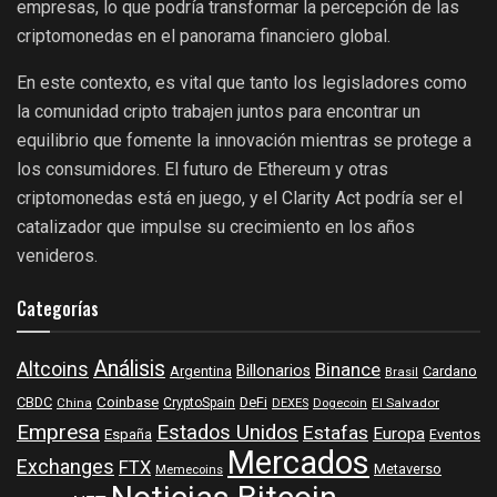
empresas, lo que podría transformar la percepción de las
criptomonedas en el panorama financiero global.
En este contexto, es vital que tanto los legisladores como
la comunidad cripto trabajen juntos para encontrar un
equilibrio que fomente la innovación mientras se protege a
los consumidores. El futuro de Ethereum y otras
criptomonedas está en juego, y el Clarity Act podría ser el
catalizador que impulse su crecimiento en los años
venideros.
Categorías
Análisis
Altcoins
Binance
Billonarios
Argentina
Cardano
Brasil
Coinbase
DeFi
CBDC
China
CryptoSpain
DEXES
Dogecoin
El Salvador
Empresa
Estados Unidos
Estafas
Europa
España
Eventos
Mercados
Exchanges
FTX
Metaverso
Memecoins