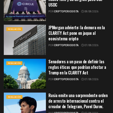
USDC
POR
CRIPTOPERIODISTA
08/08/2026
JPMorgan advierte: la demora en la
REGULACIÓN
CLARITY Act pone en jaque al
ecosistema cripto
POR
CRIPTOPERIODISTA
07/08/2026
Senadores a un paso de definir las
REGULACIÓN
reglas éticas que podrían afectar a
Trump en la CLARITY Act
POR
CRIPTOPERIODISTA
07/08/2026
Rusia emite una sorprendente orden
REGULACIÓN
de arresto internacional contra el
creador de Telegram, Pavel Durov.