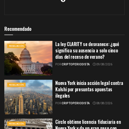
Recomendado
La ley CLARITY se desvanece: ¿qué
REGULACIÓN
significa su ausencia a solo cinco
días del receso de verano?
POR
CRIPTOPERIODISTA
09/08/2026
Nueva York inicia acción legal contra
REGULACIÓN
Kalshi por presuntas apuestas
ilegales
POR
CRIPTOPERIODISTA
08/08/2026
Circle obtiene licencia fiduciaria en
REGULACIÓN
Nueva York y da un gran paso con