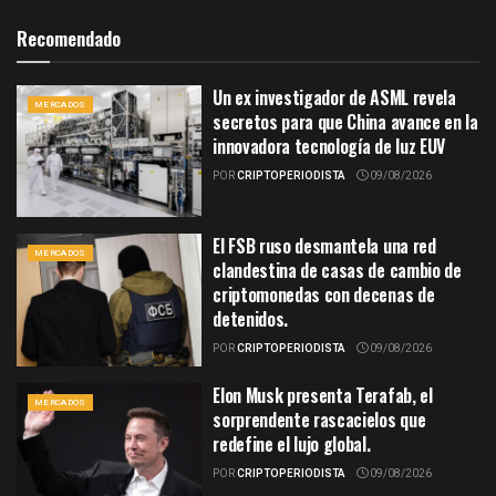
Recomendado
Un ex investigador de ASML revela
MERCADOS
secretos para que China avance en la
innovadora tecnología de luz EUV
POR
CRIPTOPERIODISTA
09/08/2026
El FSB ruso desmantela una red
MERCADOS
clandestina de casas de cambio de
criptomonedas con decenas de
detenidos.
POR
CRIPTOPERIODISTA
09/08/2026
Elon Musk presenta Terafab, el
MERCADOS
sorprendente rascacielos que
redefine el lujo global.
POR
CRIPTOPERIODISTA
09/08/2026