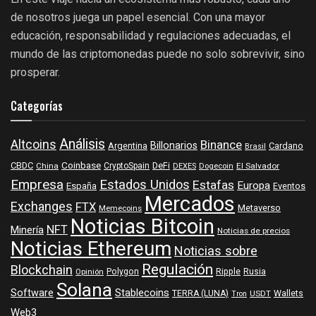
de nosotros juega un papel esencial. Con una mayor
educación, responsabilidad y regulaciones adecuadas, el
mundo de las criptomonedas puede no solo sobrevivir, sino
prosperar.
Categorías
Análisis
Altcoins
Binance
Billonarios
Argentina
Cardano
Brasil
Coinbase
DeFi
CBDC
China
CryptoSpain
DEXES
Dogecoin
El Salvador
Empresa
Estados Unidos
Estafas
Europa
España
Eventos
Mercados
Exchanges
FTX
Metaverso
Memecoins
Noticias Bitcoin
NFT
Minería
Noticias de precios
Noticias Ethereum
Noticias sobre
Regulación
Blockchain
Polygon
Ripple
Rusia
Opinión
Solana
Software
Stablecoins
TERRA (LUNA)
Wallets
USDT
Tron
Web3