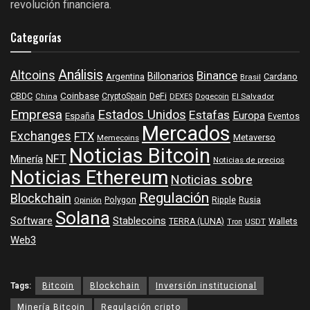
revolución financiera.
Categorías
Análisis
Altcoins
Binance
Billonarios
Argentina
Cardano
Brasil
Coinbase
DeFi
CBDC
China
CryptoSpain
DEXES
Dogecoin
El Salvador
Empresa
Estados Unidos
Estafas
Europa
España
Eventos
Mercados
Exchanges
FTX
Metaverso
Memecoins
Noticias Bitcoin
NFT
Minería
Noticias de precios
Noticias Ethereum
Noticias sobre
Regulación
Blockchain
Polygon
Ripple
Rusia
Opinión
Solana
Software
Stablecoins
TERRA (LUNA)
Wallets
USDT
Tron
Web3
Tags:
Bitcoin
Blockchain
Inversión institucional
Minería Bitcoin
Regulación cripto