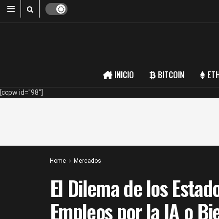
INICIO
BITCOIN
ET
[ccpw id="98"]
Home
Mercados
El Dilema de los Estad
Empleos por la IA o Bi