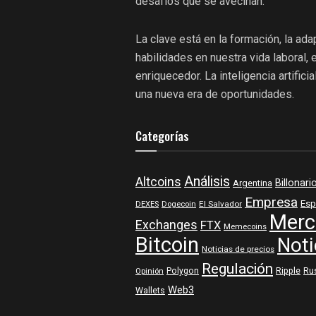
desafíos que se avecinan.
La clave está en la formación, la ada
habilidades en nuestra vida laboral, 
enriquecedor. La inteligencia artific
una nueva era de oportunidades.
Categorías
Análisis
Altcoins
Billonari
Argentina
Empresa
Esp
DEXES
Dogecoin
El Salvador
Merc
Exchanges
FTX
Memecoins
Bitcoin
Noti
Noticias de precios
Regulación
Polygon
Ripple
Ru
Opinión
Web3
Wallets