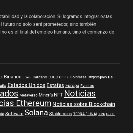
ptabilidad y la colaboración. Si logramos integrar estas
el futuro no solo será prometedor, sino también
ial no es el final del empleo humano, sino el comienzo de
Binance
os
Coinbase
DeFi
Cardano
CBDC
Brasil
China
CryptoSpain
Estados Unidos
Estafas
Europa
aña
Eventos
ados
Noticias
NFT
Minería
Metaverso
cias Ethereum
Noticias sobre Blockchain
Solana
Software
Stablecoins
sia
TERRA (LUNA)
USDT
Tron