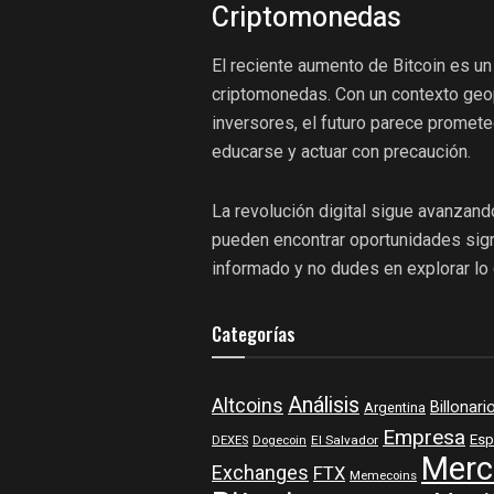
Criptomonedas
El reciente aumento de Bitcoin es un
criptomonedas. Con un contexto geop
inversores, el futuro parece promet
educarse y actuar con precaución.
La revolución digital sigue avanzan
pueden encontrar oportunidades sign
informado y no dudes en explorar lo 
Categorías
Análisis
Altcoins
Billonari
Argentina
Empresa
Esp
DEXES
Dogecoin
El Salvador
Merc
Exchanges
FTX
Memecoins