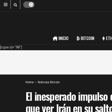
INICIO
BITCOIN
ET
[ccpw id="98"]
Home
Noticias Bitcoin
El inesperado impulso 
que ver Irán en su sal