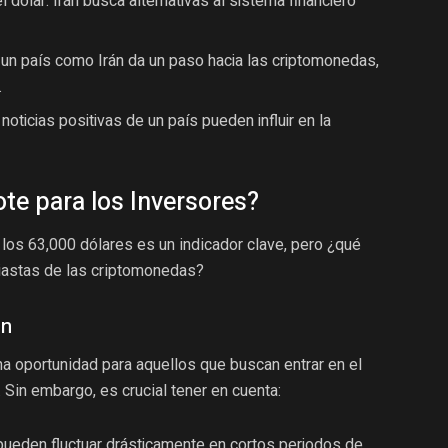
dólar: Irán busca alternativas al sistema financiero
i un país como Irán da un paso hacia las criptomonedas,
.
oticias positivas de un país pueden influir en la
te para los Inversores?
los 63,000 dólares es un indicador clave, pero ¿qué
siastas de las criptomonedas?
ón
a oportunidad para aquellos que buscan entrar en el
Sin embargo, es crucial tener en cuenta:
pueden fluctuar drásticamente en cortos periodos de