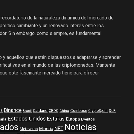
 recordatorio de la naturaleza dinámica del mercado de
olítico cambiante y un renovado interés entre los
edor. Sin embargo, como siempre, es fundamental
do y aquellos que estén dispuestos a adaptarse y aprender
ificativas en el mundo de las criptomonedas. Mantente
que este fascinante mercado tiene para ofrecer.
Binance
os
Coinbase
DeFi
Cardano
CBDC
Brasil
China
CryptoSpain
Estados Unidos
Estafas
Europa
aña
Eventos
ados
Noticias
NFT
Minería
Metaverso