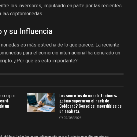
tre los inversores, impulsado en parte por las recientes
ia las criptomonedas.
 y su Influencia
tomonedas es más estrecha de lo que parece. La reciente
ptomonedas para el comercio internacional ha generado un
cripto. ¿Por qué es esto importante?
iners que
Los secretos de unos bitcoiners:
dcard:
¿cómo superaron el hack de
de un
Coldcard? Consejos imperdibles de
un analista.
07/08/2026