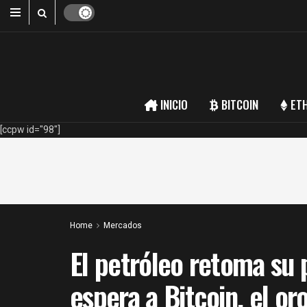
INICIO
BITCOIN
ET
[ccpw id="98"]
Home
Mercados
El petróleo retoma su 
espera a Bitcoin, el or