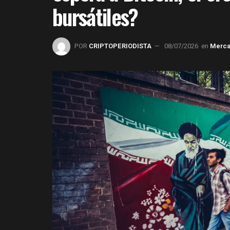
bursátiles?
POR
CRIPTOPERIODISTA
08/07/2026
en
Merc