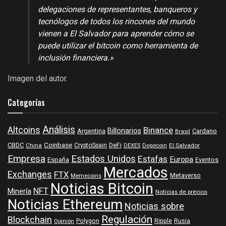
delegaciones de representantes, banqueros y
tecnólogos de todos los rincones del mundo
vienen a El Salvador para aprender cómo se
puede utilizar el bitcoin como herramienta de
inclusión financiera.»
Imagen del autor.
Categorías
Análisis
Altcoins
Binance
Billonarios
Argentina
Cardano
Brasil
Coinbase
DeFi
CBDC
China
CryptoSpain
DEXES
Dogecoin
El Salvador
Empresa
Estados Unidos
Estafas
Europa
España
Eventos
Mercados
Exchanges
FTX
Metaverso
Memecoins
Noticias Bitcoin
NFT
Minería
Noticias de precios
Noticias Ethereum
Noticias sobre
Regulación
Blockchain
Polygon
Ripple
Rusia
Opinión