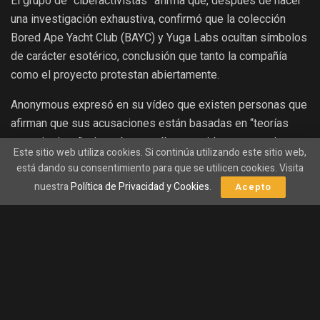
El grupo de “ciberactivistas” afirma que, después de hacer
una investigación exhaustiva, confirmó que la colección
Bored Ape Yacht Club (BAYC) y Yuga Labs ocultan símbolos
de carácter esotérico, conclusión que tanto la compañía
como el proyecto protestan abiertamente.
Anonymous expresó en su vídeo que existen personas que
afirman que sus acusaciones están basadas en “teorías
conspirativas”, sin embargo, ellos consideran que quienes
Este sitio web utiliza cookies. Si continúa utilizando este sitio web,
dicen esto son sencillamente “ignorantes”, o “tienen poca
está dando su consentimiento para que se utilicen cookies. Visita
educación”, o peor aún, “tienen un conflicto de intereses
nuestra
Política de Privacidad y Cookies
.
Acepto
financieros”.
Uno de los representantes del grupo hacktivista compartió
que “Anonimous tiene la certeza de que la colección BAYC y
la marca Yuga Labs están infectadas con docenas de
ejemplos de símbolos esotéricos, y de silbatos para
perros que reflejan nazismo, racismo, siminización y apoyo