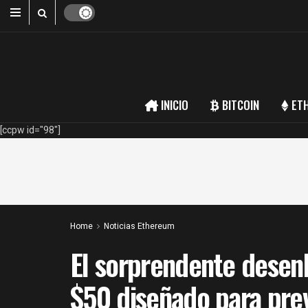
INICIO
BITCOIN
ET
[ccpw id="98"]
Home
Noticias Ethereum
El sorprendente desen
$50 diseñado para prev