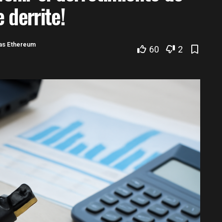
 derrite!
ias Ethereum
60
2