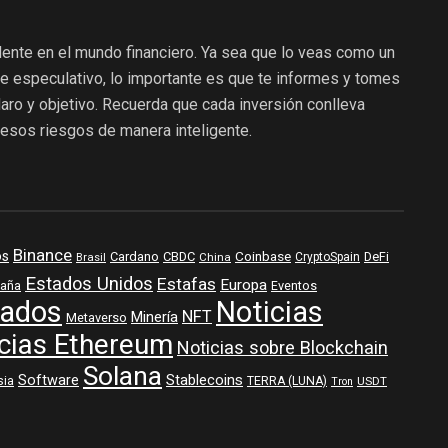
dente en el mundo financiero. Ya sea que lo veas como un
te especulativo, lo importante es que te informes y tomes
aro y objetivo. Recuerda que cada inversión conlleva
r esos riesgos de manera inteligente.
Binance
os
Coinbase
DeFi
Cardano
CBDC
Brasil
China
CryptoSpain
Estados Unidos
Estafas
Europa
aña
Eventos
ados
Noticias
NFT
Minería
Metaverso
cias Ethereum
Noticias sobre Blockchain
Solana
Software
Stablecoins
sia
TERRA (LUNA)
USDT
Tron