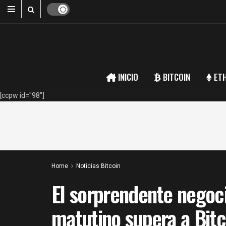
INICIO
BITCOIN
ET
[ccpw id="98"]
Home
Noticias Bitcoin
El sorprendente negoci
matutino supera a Bitco