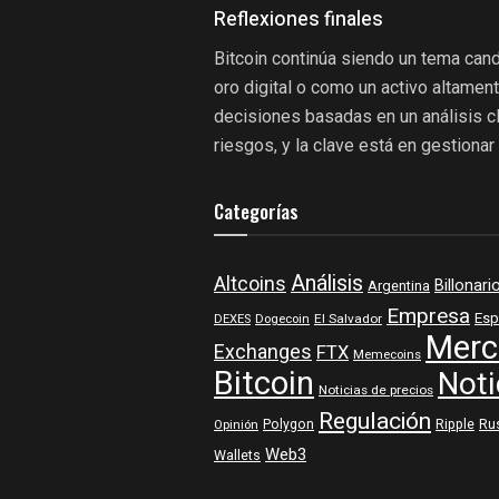
Reflexiones finales
Bitcoin continúa siendo un tema can
oro digital o como un activo altamen
decisiones basadas en un análisis cl
riesgos, y la clave está en gestiona
Categorías
Análisis
Altcoins
Billonari
Argentina
Empresa
Esp
DEXES
Dogecoin
El Salvador
Merc
Exchanges
FTX
Memecoins
Bitcoin
Noti
Noticias de precios
Regulación
Polygon
Ripple
Ru
Opinión
Web3
Wallets