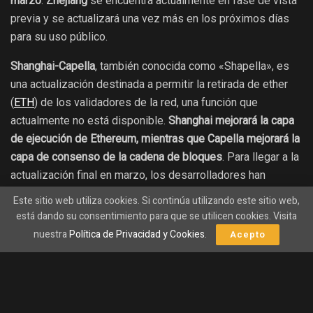
marzo
.
Zhejiang
se encuentra actualmente en fase de vista
previa y se actualizará una vez más en los próximos días
para su uso público.
Shanghai-Capella
, también conocida como «Shapella», es
una actualización destinada a permitir la retirada de ether
(
ETH
) de los validadores de la red, una función que
actualmente no está disponible.
Shanghai mejorará la capa
de ejecución de Ethereum, mientras que Capella mejorará la
capa de consenso de la cadena de bloques
. Para llegar a la
actualización final en marzo, los desarrolladores han
planificado múltiples fases de pruebas públicas,
Este sitio web utiliza cookies. Si continúa utilizando este sitio web,
empezando por Zhejiang.
está dando su consentimiento para que se utilicen cookies. Visita
nuestra
Política de Privacidad y Cookies
.
Acepto
También te gustará
Fondo Fidelity Ethereum revela sorprendentes
alianzas para la custodia y lanza un atractivo
programa de staking.