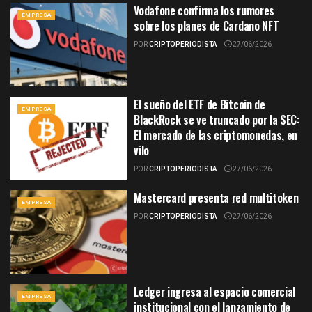
Vodafone confirma los rumores
EMPRESA
sobre los planes de Cardano NFT
POR
CRIPTOPERIODISTA
27/06/2026
El sueño del ETF de Bitcoin de
EMPRESA
BlackRock se ve truncado por la SEC:
El mercado de las criptomonedas, en
vilo
POR
CRIPTOPERIODISTA
27/06/2026
Mastercard presenta red multitoken
EMPRESA
POR
CRIPTOPERIODISTA
27/06/2026
Ledger ingresa al espacio comercial
EMPRESA
institucional con el lanzamiento de