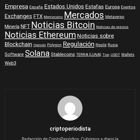
Empresa
Estados Unidos
Estafas
Europa
España
Eventos
Mercados
Exchanges
FTX
Metaverso
Memecoins
Noticias Bitcoin
NFT
Minería
Noticias de precios
Noticias Ethereum
Noticias sobre
Regulación
Blockchain
Polygon
Ripple
Rusia
Opinión
Solana
Software
Stablecoins
TERRA (LUNA)
Wallets
USDT
Tron
Web3
criptoperiodista
Redacción de CriptoPeriódico. Cubrimos a diario la