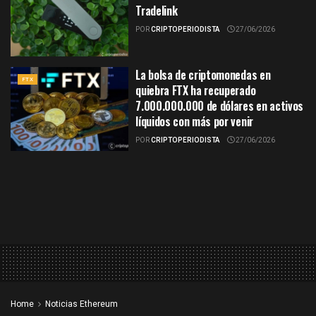
Tradelink
POR
CRIPTOPERIODISTA
27/06/2026
La bolsa de criptomonedas en
FTX
quiebra FTX ha recuperado
7.000.000.000 de dólares en activos
líquidos con más por venir
POR
CRIPTOPERIODISTA
27/06/2026
Home
Noticias Ethereum