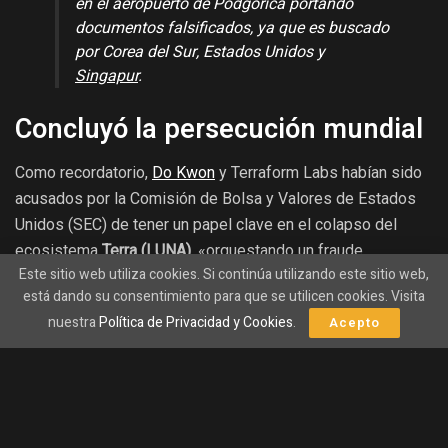
en el aeropuerto de Podgorica portando
documentos falsificados, ya que es buscado
por Corea del Sur, Estados Unidos y
Singapur
.
Concluyó la persecución mundial
Como recordatorio,
Do Kwon
y Terraform Labs habían sido
acusados por la Comisión de Bolsa y Valores de Estados
Unidos (SEC) de tener un papel clave en el colapso del
ecosistema
Terra (LUNA)
, «orquestando un fraude
Este sitio web utiliza cookies. Si continúa utilizando este sitio web,
multimillonario de valores de criptoactivos que involucra
está dando su consentimiento para que se utilicen cookies. Visita
una
stablecoin
algorítmica y otros valores de
nuestra
Política de Privacidad y Cookies
.
Acepto
criptoactivos.»
En septiembre, Do Kwon supuestamente se refugió en
Singapur después de que un tribunal de Seúl emitiera una
orden de arresto contra él, pidiendo a Interpol que revocara