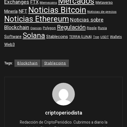
Mercados
Exchanges
FTX
Metaverso
Memecoins
Noticias Bitcoin
NFT
Minería
Noticias de precios
Noticias Ethereum
Noticias sobre
Regulación
Blockchain
Polygon
Ripple
Rusia
Opinión
Solana
Software
Stablecoins
TERRA (LUNA)
Wallets
USDT
Tron
Web3
Tags:
Blockchain
Stablecoins
criptoperiodista
Redacción de CriptoPeriódico. Cubrimos a diario la