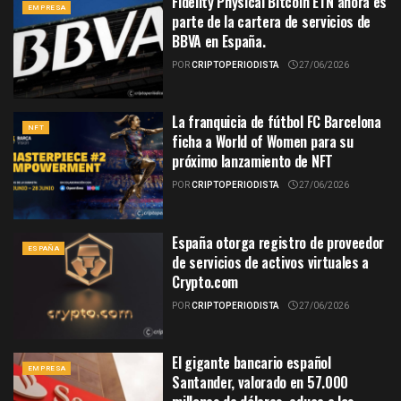
Fidelity Physical Bitcoin ETN ahora es
EMPRESA
parte de la cartera de servicios de
BBVA en España.
POR
CRIPTOPERIODISTA
27/06/2026
La franquicia de fútbol FC Barcelona
NFT
ficha a World of Women para su
próximo lanzamiento de NFT
POR
CRIPTOPERIODISTA
27/06/2026
España otorga registro de proveedor
ESPAÑA
de servicios de activos virtuales a
Crypto.com
POR
CRIPTOPERIODISTA
27/06/2026
El gigante bancario español
EMPRESA
Santander, valorado en 57.000