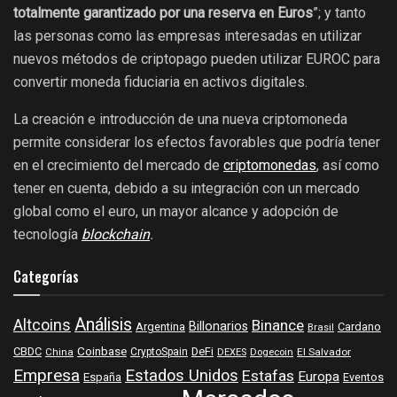
totalmente garantizado por una reserva en Euros
”; y tanto
las personas como las empresas interesadas en utilizar
nuevos métodos de criptopago pueden utilizar EUROC para
convertir moneda fiduciaria en activos digitales.
La creación e introducción de una nueva criptomoneda
permite considerar los efectos favorables que podría tener
en el crecimiento del mercado de
criptomonedas
, así como
tener en cuenta, debido a su integración con un mercado
global como el euro, un mayor alcance y adopción de
tecnología
blockchain
.
Categorías
Análisis
Altcoins
Binance
Billonarios
Argentina
Cardano
Brasil
Coinbase
DeFi
CBDC
China
CryptoSpain
DEXES
Dogecoin
El Salvador
Empresa
Estados Unidos
Estafas
Europa
España
Eventos