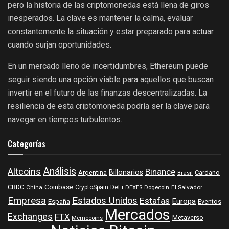
pero la historia de las criptomonedas está llena de giros
inesperados. La clave es mantener la calma, evaluar
constantemente la situación y estar preparado para actuar
cuando surjan oportunidades.
En un mercado lleno de incertidumbres, Ethereum puede
seguir siendo una opción viable para aquellos que buscan
invertir en el futuro de las finanzas descentralizadas. La
resiliencia de esta criptomoneda podría ser la clave para
navegar en tiempos turbulentos.
Categorías
Análisis
Altcoins
Binance
Billonarios
Argentina
Cardano
Brasil
Coinbase
DeFi
CBDC
China
CryptoSpain
DEXES
Dogecoin
El Salvador
Empresa
Estados Unidos
Estafas
Europa
España
Eventos
Mercados
Exchanges
FTX
Metaverso
Memecoins