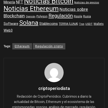
Noticias Bitcoin
NFT
Minería
Noticias de precios
Noticias Ethereum
Noticias sobre
Regulación
Blockchain
Polygon
Ripple
Rusia
Opinión
Solana
Software
Stablecoins
TERRA (LUNA)
Wallets
USDT
Tron
Web3
Tags:
Ethereum
Regulación cripto
criptoperiodista
Redacción de CriptoPeriódico. Cubrimos a diario la
actualidad de Bitcoin, Ethereum y el ecosistema de las
criptomonedas: precios, análisis de mercado, regulación,