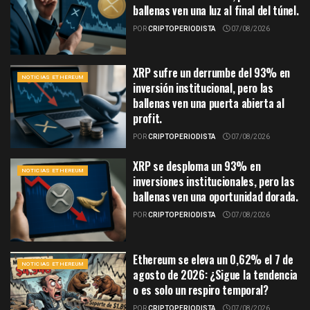
ballenas ven una luz al final del túnel.
POR
CRIPTOPERIODISTA
07/08/2026
XRP sufre un derrumbe del 93% en
NOTICIAS ETHEREUM
inversión institucional, pero las
ballenas ven una puerta abierta al
profit.
POR
CRIPTOPERIODISTA
07/08/2026
XRP se desploma un 93% en
NOTICIAS ETHEREUM
inversiones institucionales, pero las
ballenas ven una oportunidad dorada.
POR
CRIPTOPERIODISTA
07/08/2026
Ethereum se eleva un 0,62% el 7 de
NOTICIAS ETHEREUM
agosto de 2026: ¿Sigue la tendencia
o es solo un respiro temporal?
POR
CRIPTOPERIODISTA
07/08/2026