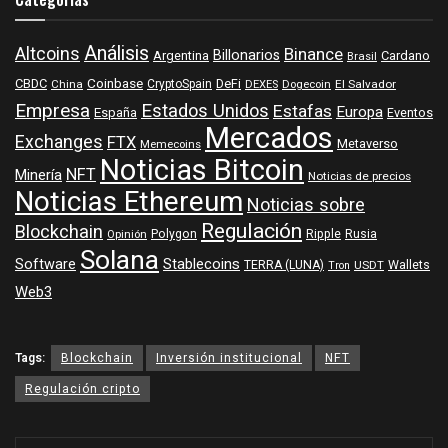
Análisis
Altcoins
Binance
Billonarios
Argentina
Cardano
Brasil
Coinbase
DeFi
CBDC
China
CryptoSpain
DEXES
Dogecoin
El Salvador
Empresa
Estados Unidos
Estafas
Europa
España
Eventos
Mercados
Exchanges
FTX
Metaverso
Memecoins
Noticias Bitcoin
NFT
Minería
Noticias de precios
Noticias Ethereum
Noticias sobre
Regulación
Blockchain
Polygon
Ripple
Rusia
Opinión
Solana
Software
Stablecoins
TERRA (LUNA)
Wallets
USDT
Tron
Web3
Tags:
Blockchain
Inversión institucional
NFT
Regulación cripto