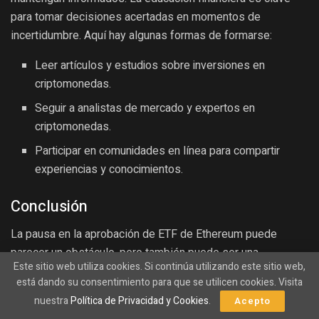
para tomar decisiones acertadas en momentos de
incertidumbre. Aquí hay algunas formas de formarse:
Leer artículos y estudios sobre inversiones en
criptomonedas.
Seguir a analistas de mercado y expertos en
criptomonedas.
Participar en comunidades en línea para compartir
experiencias y conocimientos.
Conclusión
La pausa en la aprobación de ETF de Ethereum puede
parecer un obstáculo, pero también puede ser una
Este sitio web utiliza cookies. Si continúa utilizando este sitio web,
oportunidad para reflexionar sobre el futuro del mercado y
está dando su consentimiento para que se utilicen cookies. Visita
nuestras propias estrategias de inversión. La clave está en
nuestra
Política de Privacidad y Cookies
.
Acepto
mantener la calma, informarse y ser proactivos en la