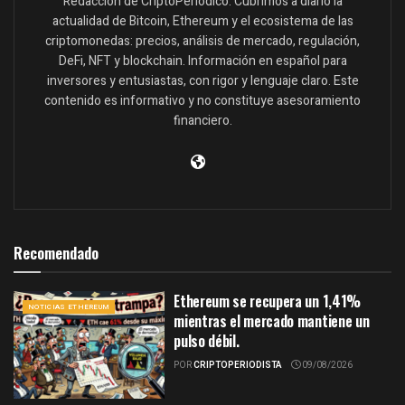
Redacción de CriptoPeriódico. Cubrimos a diario la
actualidad de Bitcoin, Ethereum y el ecosistema de las
criptomonedas: precios, análisis de mercado, regulación,
DeFi, NFT y blockchain. Información en español para
inversores y entusiastas, con rigor y lenguaje claro. Este
contenido es informativo y no constituye asesoramiento
financiero.
Recomendado
Ethereum se recupera un 1,41%
NOTICIAS ETHEREUM
mientras el mercado mantiene un
pulso débil.
POR
CRIPTOPERIODISTA
09/08/2026