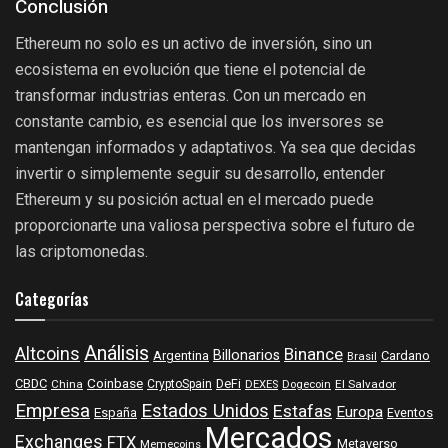
Conclusión
Ethereum no solo es un activo de inversión, sino un
ecosistema en evolución que tiene el potencial de
transformar industrias enteras. Con un mercado en
constante cambio, es esencial que los inversores se
mantengan informados y adaptativos. Ya sea que decidas
invertir o simplemente seguir su desarrollo, entender
Ethereum y su posición actual en el mercado puede
proporcionarte una valiosa perspectiva sobre el futuro de
las criptomonedas.
Categorías
Análisis
Altcoins
Binance
Billonarios
Argentina
Cardano
Brasil
Coinbase
DeFi
CBDC
China
CryptoSpain
DEXES
Dogecoin
El Salvador
Empresa
Estados Unidos
Estafas
Europa
España
Eventos
Mercados
Exchanges
FTX
Metaverso
Memecoins