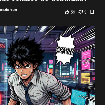
ias Ethereum
59
3