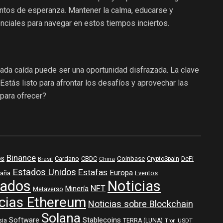
ntos de esperanza. Mantener la calma, educarse y
nciales para navegar en estos tiempos inciertos.
ada caída puede ser una oportunidad disfrazada. La clave
 ¿Estás listo para afrontar los desafíos y aprovechar las
para ofrecer?
Binance
os
Coinbase
DeFi
Cardano
CBDC
Brasil
China
CryptoSpain
Estados Unidos
Estafas
Europa
aña
Eventos
ados
Noticias
NFT
Minería
Metaverso
cias Ethereum
Noticias sobre Blockchain
Solana
Software
Stablecoins
sia
TERRA (LUNA)
USDT
Tron