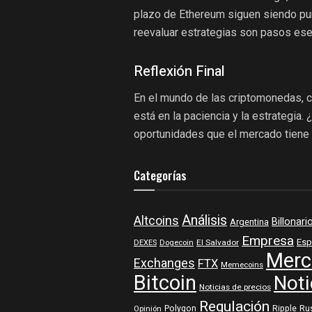
plazo de Ethereum siguen siendo pu
reevaluar estrategias son pasos ese
Reflexión Final
En el mundo de las criptomonedas, c
está en la paciencia y la estrategia.
oportunidades que el mercado tiene 
Categorías
Análisis
Altcoins
Billonari
Argentina
Empresa
Esp
DEXES
Dogecoin
El Salvador
Merc
Exchanges
FTX
Memecoins
Bitcoin
Noti
Noticias de precios
Regulación
Polygon
Ripple
Ru
Opinión