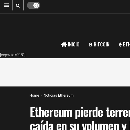
INICIO
BITCOIN
ET
[ccpw id="98"]
Home
Noticias Ethereum
Ethereum pierde terren
caída en su volumen y 