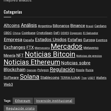
mejores aliados.
Categorías
Análisis
Altcoins
Binance
Billonarios
Argentina
Cardano
Brasil
Coinbase
DeFi
CBDC
China
CryptoSpain
DEXES
Dogecoin
El Salvador
Empresa
Estados Unidos
Estafas
Europa
España
Eventos
Mercados
Exchanges
FTX
Metaverso
Memecoins
Noticias Bitcoin
NFT
Minería
Noticias de precios
Noticias Ethereum
Noticias sobre
Regulación
Blockchain
Polygon
Ripple
Rusia
Opinión
Solana
Software
Stablecoins
TERRA (LUNA)
Wallets
USDT
Tron
Web3
Tags:
Ethereum
Inversión institucional
Regulación cripto