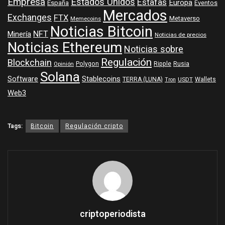
Empresa
Estados Unidos
Estafas
Europa
España
Eventos
Mercados
Exchanges
FTX
Metaverso
Memecoins
Noticias Bitcoin
NFT
Minería
Noticias de precios
Noticias Ethereum
Noticias sobre
Regulación
Blockchain
Polygon
Ripple
Rusia
Opinión
Solana
Software
Stablecoins
TERRA (LUNA)
Wallets
USDT
Tron
Web3
Tags:
Bitcoin
Regulación cripto
criptoperiodista