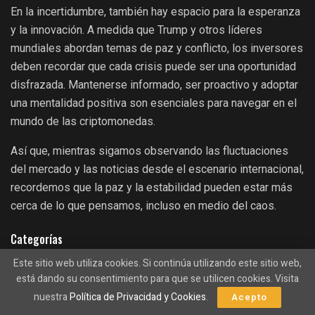
En la incertidumbre, también hay espacio para la esperanza
y la innovación. A medida que Trump y otros líderes
mundiales abordan temas de paz y conflicto, los inversores
deben recordar que cada crisis puede ser una oportunidad
disfrazada. Mantenerse informado, ser proactivo y adoptar
una mentalidad positiva son esenciales para navegar en el
mundo de las criptomonedas.
Así que, mientras sigamos observando las fluctuaciones
del mercado y las noticias desde el escenario internacional,
recordemos que la paz y la estabilidad pueden estar más
cerca de lo que pensamos, incluso en medio del caos.
Categorías
Este sitio web utiliza cookies. Si continúa utilizando este sitio web,
Análisis
Altcoins
Binance
está dando su consentimiento para que se utilicen cookies. Visita
Billonarios
Argentina
Cardano
Brasil
nuestra
Política de Privacidad y Cookies
.
Acepto
Coinbase
DeFi
CBDC
China
CryptoSpain
DEXES
Dogecoin
El Salvador