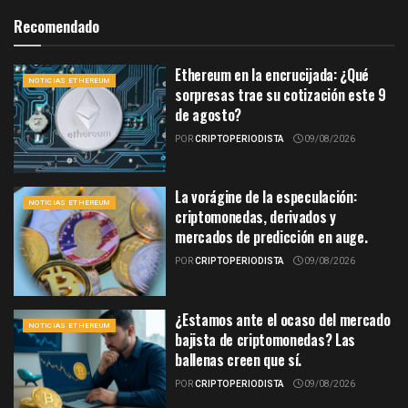
Recomendado
Ethereum en la encrucijada: ¿Qué
NOTICIAS ETHEREUM
sorpresas trae su cotización este 9
de agosto?
POR
CRIPTOPERIODISTA
09/08/2026
La vorágine de la especulación:
NOTICIAS ETHEREUM
criptomonedas, derivados y
mercados de predicción en auge.
POR
CRIPTOPERIODISTA
09/08/2026
¿Estamos ante el ocaso del mercado
NOTICIAS ETHEREUM
bajista de criptomonedas? Las
ballenas creen que sí.
POR
CRIPTOPERIODISTA
09/08/2026