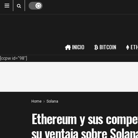
INICIO
BITCOIN
ET
[ccpw id="98"]
Home
Solana
Ethereum y sus compe
su ventaja sobre Sola