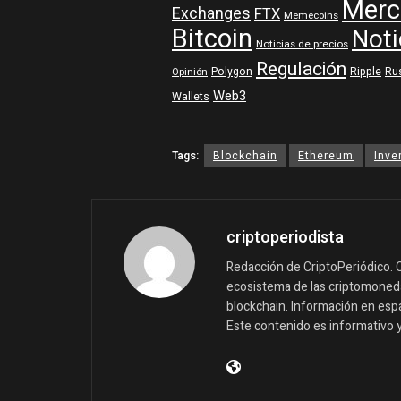
Merc
Exchanges
FTX
Memecoins
Bitcoin
Noti
Noticias de precios
Regulación
Polygon
Ripple
Ru
Opinión
Web3
Wallets
Tags:
Blockchain
Ethereum
Inve
criptoperiodista
Redacción de CriptoPeriódico. C
ecosistema de las criptomonedas
blockchain. Información en españ
Este contenido es informativo 