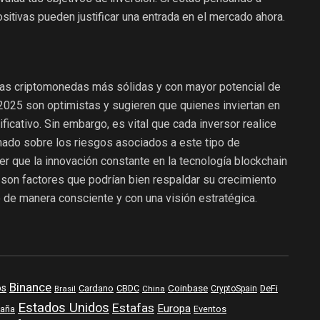
sitivas pueden justificar una entrada en el mercado ahora.
as criptomonedas más sólidas y con mayor potencial de
2025 son optimistas y sugieren que quienes inviertan en
ficativo. Sin embargo, es vital que cada inversor realice
rmado sobre los riesgos asociados a este tipo de
er que la innovación constante en la tecnología blockchain
 son factores que podrían bien respaldar su crecimiento
zlo de manera consciente y con una visión estratégica.
Binance
os
Coinbase
DeFi
Cardano
CBDC
Brasil
China
CryptoSpain
Estados Unidos
Estafas
Europa
aña
Eventos