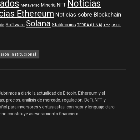
ados
Noticias
NFT
Minería
Metaverso
cias Ethereum
Noticias sobre Blockchain
Solana
Software
Stablecoins
sia
TERRA (LUNA)
USDT
Tron
rsión institucional
ubrimos a diario la actualidad de Bitcoin, Ethereum y el
: precios, análisis de mercado, regulación, DeFi, NFT y
ol para inversores y entusiastas, con rigor y lenguaje claro.
y no constituye asesoramiento financiero.