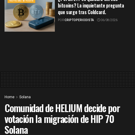
NOTICIAS BITCOIN
bitcoins? La inquietante pregunta
que surge tras Coldcard.
POR
CRIPTOPERIODISTA
06/08/2026
Home
Solana
Comunidad de HELIUM decide por
votación la migración de HIP 70
Solana