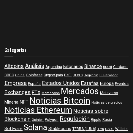
Categorías
Análisis
Altcoins
Binance
Billonarios
Argentina
Cardano
Brasil
Coinbase
DeFi
CBDC
China
CryptoSpain
DEXES
Dogecoin
El Salvador
Empresa
Estados Unidos
Estafas
Europa
España
Eventos
Mercados
Exchanges
FTX
Metaverso
Memecoins
Noticias Bitcoin
NFT
Minería
Noticias de precios
Noticias Ethereum
Noticias sobre
Regulación
Blockchain
Polygon
Ripple
Rusia
Opinión
Solana
Software
Stablecoins
TERRA (LUNA)
Wallets
USDT
Tron