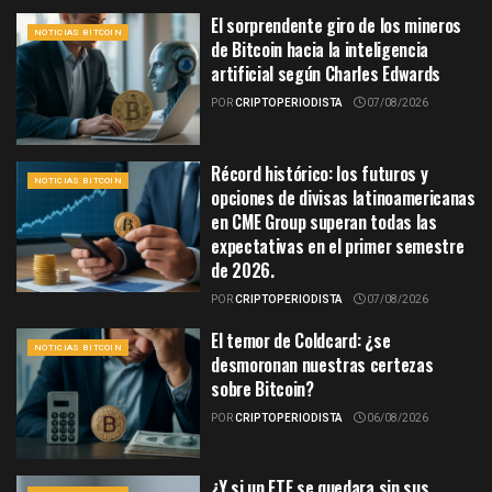
El sorprendente giro de los mineros
NOTICIAS BITCOIN
de Bitcoin hacia la inteligencia
artificial según Charles Edwards
POR
CRIPTOPERIODISTA
07/08/2026
Récord histórico: los futuros y
NOTICIAS BITCOIN
opciones de divisas latinoamericanas
en CME Group superan todas las
expectativas en el primer semestre
de 2026.
POR
CRIPTOPERIODISTA
07/08/2026
El temor de Coldcard: ¿se
NOTICIAS BITCOIN
desmoronan nuestras certezas
sobre Bitcoin?
POR
CRIPTOPERIODISTA
06/08/2026
¿Y si un ETF se quedara sin sus