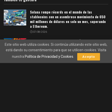
Solana rompe récords en el mundo de las
stablecoins con un asombroso movimiento de 650
mil millones de dólares en solo un mes, superando
a Ethereum.
07/08/2026
La quema de SOL en Solana podría disparar su
Este sitio web utiliza cookies. Si continúa utilizando este sitio web,
valor hasta un 1.200% ¡Descubre cómo!
está dando su consentimiento para que se utilicen cookies. Visita
07/08/2026
nuestra
Política de Privacidad y Cookies
.
Acepto
Una de las razones por la que se busca hacer esta
migración es para evitar los problemas de poca eficiencia
que tiene su cadena de bloques en la actualidad. Al
aprobarse esta propuesta y ejecutarse de forma correcta la
migración, la red descentralizada de Helium
será más
rápida y tendrá mucha más eficiencia
.