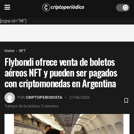
[ccpw id="98"]
Home
NFT
Flybondi ofrece venta de boletos
aéreos NFT y pueden ser pagados
con criptomonedas en Argentina
POR
CRIPTOPERIODISTA
27/06/2026
Tiempo de la lectura: 2 minutos