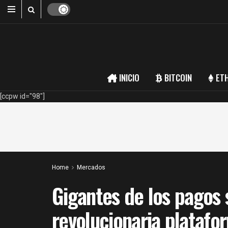
INICIO
BITCOIN
ET
[ccpw id="98"]
Home
Mercados
Gigantes de los pagos 
revolucionaria platafo