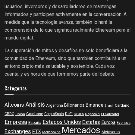
usuarios, inversores y desarrolladores se mantengan
informados y participen activamente en la conversación. A
medida que la tecnología avanza, también lo hará la
comprensión de lo que significa realmente Ethereum para el
mundo digital.
La superación de mitos y desafíos no solo beneficiará a la
comunidad de Ethereum, sino que también contribuirá a un
entorno cripto más saludable y sostenible. Cada voz
cuenta, y es hora de que formemos parte del debate.
Categorías
Análisis
Altcoins
Binance
Billonarios
Argentina
Cardano
Brasil
Coinbase
DeFi
CBDC
China
CryptoSpain
DEXES
Dogecoin
El Salvador
Empresa
Estados Unidos
Estafas
Europa
España
Eventos
Mercados
Exchanges
FTX
Metaverso
Memecoins