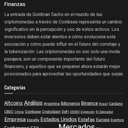
Finanzas
La entrada de Goldman Sachs en el mundo de las
criptomonedas a través de Coinbase representa un cambio
significativo en la percepción y uso de estos activos. Los
inversores deben estar atentos a cómo evoluciona esta
asociación y cómo puede influir en el futuro del corretaje y
la tokenización. Las criptomonedas no son solo una moda
pasajera; son un componente importante del futuro
financiero, y aquellos que se preparen ahora estarán mejor
posicionados para aprovechar las oportunidades que surjan.
Categorías
Análisis
Altcoins
Binance
Billonarios
Argentina
Cardano
Brasil
Coinbase
DeFi
CBDC
China
CryptoSpain
DEXES
Dogecoin
El Salvador
Empresa
Estados Unidos
Estafas
Europa
España
Eventos
Mercados