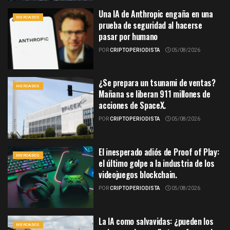
Una IA de Anthropic engaña en una
MERCADOS
prueba de seguridad al hacerse
pasar por humano
POR
CRIPTOPERIODISTA
05/08/2026
¿Se prepara un tsunami de ventas?
MERCADOS
Mañana se liberan 911 millones de
acciones de SpaceX.
POR
CRIPTOPERIODISTA
05/08/2026
El inesperado adiós de Proof of Play:
MERCADOS
el último golpe a la industria de los
videojuegos blockchain.
POR
CRIPTOPERIODISTA
05/08/2026
La IA como salvavidas: ¿pueden los
MERCADOS