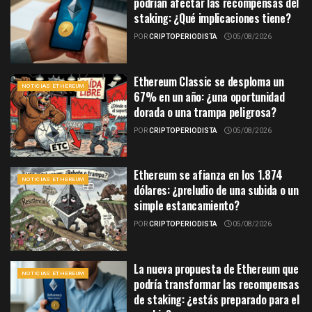
podrían afectar las recompensas del
staking: ¿Qué implicaciones tiene?
POR
CRIPTOPERIODISTA
05/08/2026
Ethereum Classic se desploma un
NOTICIAS ETHEREUM
67% en un año: ¿una oportunidad
dorada o una trampa peligrosa?
POR
CRIPTOPERIODISTA
05/08/2026
Ethereum se afianza en los 1.874
NOTICIAS ETHEREUM
dólares: ¿preludio de una subida o un
simple estancamiento?
POR
CRIPTOPERIODISTA
05/08/2026
La nueva propuesta de Ethereum que
NOTICIAS ETHEREUM
podría transformar las recompensas
de staking: ¿estás preparado para el