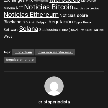
Exchanges
FTX
Metaverso
Memecoins
Noticias Bitcoin
NFT
Minería
Noticias de precios
Noticias Ethereum
Noticias sobre
Regulación
Blockchain
Polygon
Ripple
Rusia
Opinión
Solana
Software
Stablecoins
TERRA (LUNA)
Wallets
USDT
Tron
Web3
Tags:
Blockchain
Inversión institucional
Regulación cripto
criptoperiodista