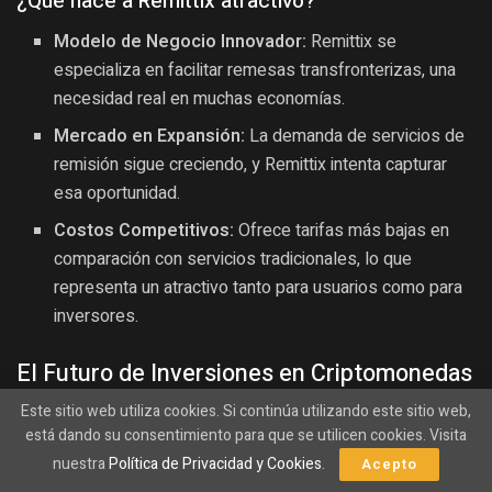
¿Qué hace a Remittix atractivo?
Modelo de Negocio Innovador:
Remittix se
especializa en facilitar remesas transfronterizas, una
necesidad real en muchas economías.
Mercado en Expansión:
La demanda de servicios de
remisión sigue creciendo, y Remittix intenta capturar
esa oportunidad.
Costos Competitivos:
Ofrece tarifas más bajas en
comparación con servicios tradicionales, lo que
representa un atractivo tanto para usuarios como para
inversores.
El Futuro de Inversiones en Criptomonedas
Este sitio web utiliza cookies. Si continúa utilizando este sitio web,
Dado el panorama actual, tanto Solana como Remittix
está dando su consentimiento para que se utilicen cookies. Visita
representan oportunidades únicas. Invertir en
nuestra
Política de Privacidad y Cookies
.
Acepto
criptomonedas siempre conlleva un riesgo, pero también