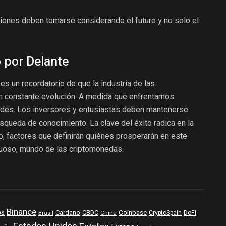
iones deben tomarse considerando el futuro y no solo el
 por Delante
es un recordatorio de que la industria de las
n constante evolución. A medida que enfrentamos
ades. Los inversores y entusiastas deben mantenerse
squeda de conocimiento. La clave del éxito radica en la
zo, factores que definirán quiénes prosperarán en este
uoso, mundo de las criptomonedas.
Binance
os
Coinbase
DeFi
Cardano
CBDC
Brasil
China
CryptoSpain