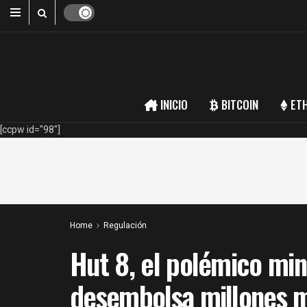
INICIO
BITCOIN
ET
[ccpw id="98"]
Home
Regulación
Hut 8, el polémico min
desembolsa millones m