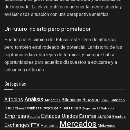
del mercado. La clave está en mantener la mente abierta y
evaluar cada situación con una perspectiva analítica.
Un futuro incierto pero prometedor
Puede que el camino del Bitcoin esté lleno de altibajos,
pero también está rodeado de potencial. La historia de las
criptomonedas está lejos de terminar, y siempre habrá
oportunidades para aquellos dispuestos a educarse y a
actuar con reflexión.
Categorías
Análisis
Altcoins
Binance
Billonarios
Argentina
Cardano
Brasil
Coinbase
DeFi
CBDC
China
CryptoSpain
DEXES
Dogecoin
El Salvador
Empresa
Estados Unidos
Estafas
Europa
España
Eventos
Mercados
Exchanges
FTX
Metaverso
Memecoins