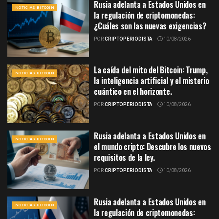
Rusia adelanta a Estados Unidos en
NOTICIAS BITCOIN
la regulación de criptomonedas:
¿Cuáles son las nuevas exigencias?
POR
CRIPTOPERIODISTA
10/08/2026
La caída del mito del Bitcoin: Trump,
NOTICIAS BITCOIN
la inteligencia artificial y el misterio
cuántico en el horizonte.
POR
CRIPTOPERIODISTA
10/08/2026
Rusia adelanta a Estados Unidos en
NOTICIAS BITCOIN
el mundo cripto: Descubre los nuevos
requisitos de la ley.
POR
CRIPTOPERIODISTA
10/08/2026
Rusia adelanta a Estados Unidos en
NOTICIAS BITCOIN
la regulación de criptomonedas: