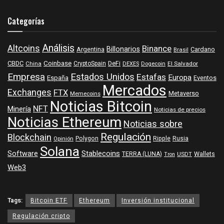
Categorías
Análisis
Altcoins
Binance
Billonarios
Argentina
Cardano
Brasil
Coinbase
DeFi
CBDC
China
CryptoSpain
DEXES
Dogecoin
El Salvador
Empresa
Estados Unidos
Estafas
Europa
España
Eventos
Mercados
Exchanges
FTX
Metaverso
Memecoins
Noticias Bitcoin
NFT
Minería
Noticias de precios
Noticias Ethereum
Noticias sobre
Regulación
Blockchain
Polygon
Ripple
Rusia
Opinión
Solana
Software
Stablecoins
TERRA (LUNA)
Wallets
USDT
Tron
Web3
Tags:
Bitcoin ETF
Ethereum
Inversión institucional
Regulación cripto