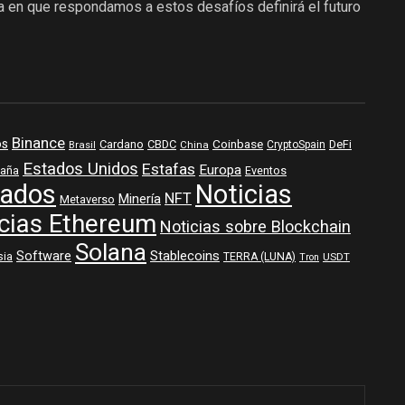
a en que respondamos a estos desafíos definirá el futuro
Binance
os
Coinbase
DeFi
Cardano
CBDC
Brasil
China
CryptoSpain
Estados Unidos
Estafas
Europa
aña
Eventos
ados
Noticias
NFT
Minería
Metaverso
cias Ethereum
Noticias sobre Blockchain
Solana
Software
Stablecoins
sia
TERRA (LUNA)
USDT
Tron