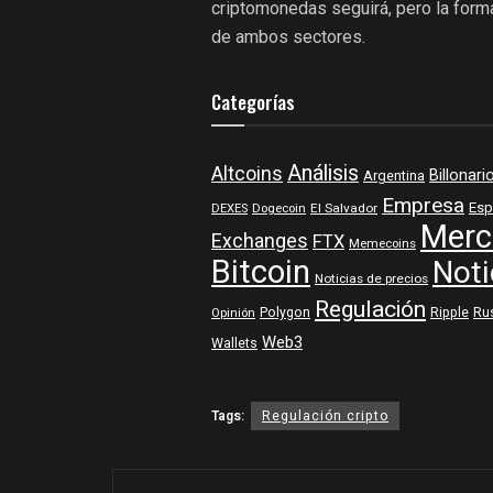
criptomonedas seguirá, pero la form
de ambos sectores.
Categorías
Análisis
Altcoins
Billonari
Argentina
Empresa
Esp
DEXES
Dogecoin
El Salvador
Merc
Exchanges
FTX
Memecoins
Bitcoin
Noti
Noticias de precios
Regulación
Polygon
Ripple
Ru
Opinión
Web3
Wallets
Tags:
Regulación cripto