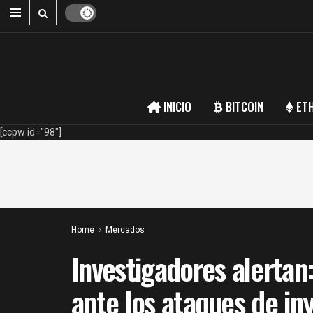
INICIO
BITCOIN
ET
[ccpw id="98"]
Home
Mercados
Investigadores alertan
ante los ataques de in