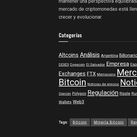
mantener una perspectiva equilibrada
mercado de criptomonedas está llena
crecer y evolucionar.
Categorías
Análisis
Altcoins
Billonari
Argentina
Empresa
Esp
DEXES
Dogecoin
El Salvador
Merc
Exchanges
FTX
Memecoins
Bitcoin
Noti
Noticias de precios
Regulación
Polygon
Ripple
Ru
Opinión
Web3
Wallets
Tags:
Bitcoin
Minería Bitcoin
Re