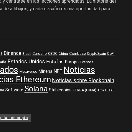
 y centrarse en las lecciones aprendidas. La historia del
 de altibajos, y cada desafío es una oportunidad para
Binance
os
Coinbase
DeFi
Cardano
CBDC
Brasil
China
CryptoSpain
Estados Unidos
Estafas
Europa
aña
Eventos
ados
Noticias
NFT
Minería
Metaverso
cias Ethereum
Noticias sobre Blockchain
Solana
Software
Stablecoins
sia
TERRA (LUNA)
USDT
Tron
gulación cripto