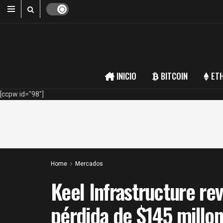
INICIO
BITCOIN
ET
[ccpw id="98"]
Home
Mercados
Keel Infrastructure re
pérdida de $145 millon