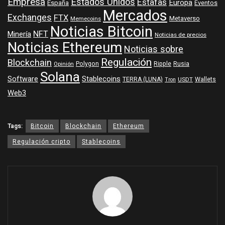
Empresa
Estados Unidos
Estafas
Europa
España
Eventos
Mercados
Exchanges
FTX
Metaverso
Memecoins
Noticias Bitcoin
NFT
Minería
Noticias de precios
Noticias Ethereum
Noticias sobre
Regulación
Blockchain
Polygon
Ripple
Rusia
Opinión
Solana
Software
Stablecoins
TERRA (LUNA)
Wallets
USDT
Tron
Web3
Tags:
Bitcoin
Blockchain
Ethereum
Regulación cripto
Stablecoins