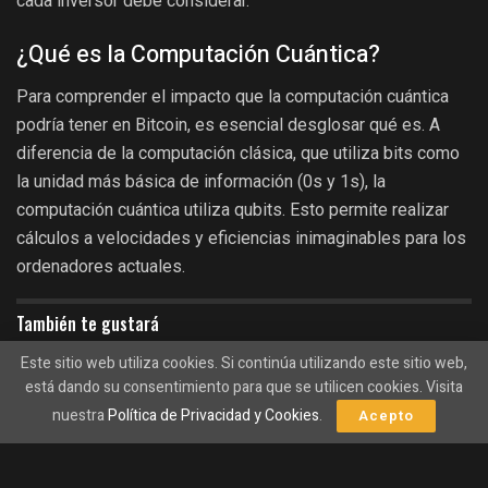
cada inversor debe considerar.
¿Qué es la Computación Cuántica?
Para comprender el impacto que la computación cuántica
podría tener en Bitcoin, es esencial desglosar qué es. A
diferencia de la computación clásica, que utiliza bits como
la unidad más básica de información (0s y 1s), la
computación cuántica utiliza qubits. Esto permite realizar
cálculos a velocidades y eficiencias inimaginables para los
ordenadores actuales.
También te gustará
Este sitio web utiliza cookies. Si continúa utilizando este sitio web,
Bitcoin alcanza un nuevo máximo del 0,98%, pero
está dando su consentimiento para que se utilicen cookies. Visita
el volumen cae en picado un 48%: ¿estamos ante
nuestra
Política de Privacidad y Cookies
.
Acepto
un posible agotamiento?
09/08/2026
La división de Bitcoin: BIP-110 lucha por sobrevivir