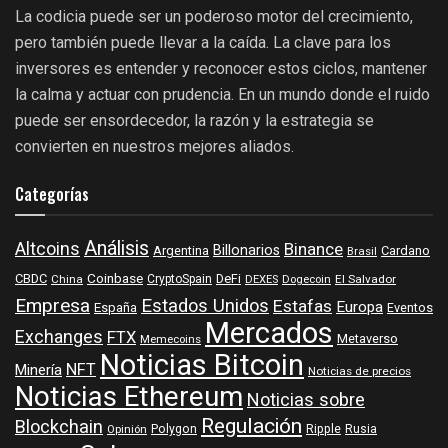
La codicia puede ser un poderoso motor del crecimiento,
pero también puede llevar a la caída. La clave para los
inversores es entender y reconocer estos ciclos, mantener
la calma y actuar con prudencia. En un mundo donde el ruido
puede ser ensordecedor, la razón y la estrategia se
convierten en nuestros mejores aliados.
Categorías
Análisis
Altcoins
Binance
Billonarios
Argentina
Cardano
Brasil
Coinbase
DeFi
CBDC
China
CryptoSpain
DEXES
Dogecoin
El Salvador
Empresa
Estados Unidos
Estafas
Europa
España
Eventos
Mercados
Exchanges
FTX
Metaverso
Memecoins
Noticias Bitcoin
NFT
Minería
Noticias de precios
Noticias Ethereum
Noticias sobre
Regulación
Blockchain
Polygon
Ripple
Rusia
Opinión