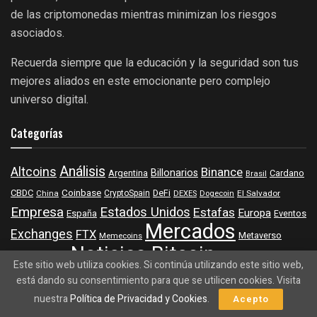
de las criptomonedas mientras minimizan los riesgos
asociados.
Recuerda siempre que la educación y la seguridad son tus
mejores aliados en este emocionante pero complejo
universo digital.
Categorías
Análisis
Altcoins
Binance
Billonarios
Argentina
Cardano
Brasil
Coinbase
DeFi
CBDC
China
CryptoSpain
DEXES
Dogecoin
El Salvador
Empresa
Estados Unidos
Estafas
Europa
España
Eventos
Mercados
Exchanges
FTX
Metaverso
Memecoins
Noticias Bitcoin
NFT
Minería
Noticias de precios
Este sitio web utiliza cookies. Si continúa utilizando este sitio web,
Noticias Ethereum
Noticias sobre
está dando su consentimiento para que se utilicen cookies. Visita
Regulación
Blockchain
nuestra
Política de Privacidad y Cookies
.
Acepto
Polygon
Ripple
Rusia
Opinión