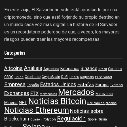
En este viaje, El Salvador no solo está apostando por una
criptomoneda, sino que está forjando su propio destino en
un mundo cada vez más digital. La historia de El Salvador
es un recordatorio poderoso de que, a veces, los mayores
riesgos pueden traer las mayores recompensas.
Categorías
Análisis
Altcoins
Binance
Billonarios
Argentina
Cardano
Brasil
Coinbase
DeFi
CBDC
China
CryptoSpain
DEXES
Dogecoin
El Salvador
Empresa
Estados Unidos
Estafas
Europa
España
Eventos
Mercados
Exchanges
FTX
Metaverso
Memecoins
Noticias Bitcoin
NFT
Minería
Noticias de precios
Noticias Ethereum
Noticias sobre
Regulación
Blockchain
Polygon
Ripple
Rusia
Opinión
Solana