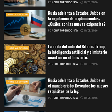
POR
CRIPTOPERIODISTA
10/08/2026
Rusia adelanta a Estados Unidos en
NOTICIAS BITCOIN
la regulación de criptomonedas:
¿Cuáles son las nuevas exigencias?
POR
CRIPTOPERIODISTA
10/08/2026
La caída del mito del Bitcoin: Trump,
NOTICIAS BITCOIN
la inteligencia artificial y el misterio
cuántico en el horizonte.
POR
CRIPTOPERIODISTA
10/08/2026
Rusia adelanta a Estados Unidos en
NOTICIAS BITCOIN
el mundo cripto: Descubre los nuevos
requisitos de la ley.
POR
CRIPTOPERIODISTA
10/08/2026