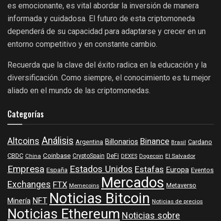
es emocionante, es vital abordar la inversión de manera
informada y cuidadosa. El futuro de esta criptomoneda
dependerá de su capacidad para adaptarse y crecer en un
entorno competitivo y en constante cambio.
Recuerda que la clave del éxito radica en la educación y la
diversificación. Como siempre, el conocimiento es tu mejor
aliado en el mundo de las criptomonedas.
Categorías
Análisis
Altcoins
Binance
Billonarios
Argentina
Cardano
Brasil
Coinbase
DeFi
CBDC
China
CryptoSpain
DEXES
Dogecoin
El Salvador
Empresa
Estados Unidos
Estafas
Europa
España
Eventos
Mercados
Exchanges
FTX
Metaverso
Memecoins
Noticias Bitcoin
NFT
Minería
Noticias de precios
Noticias Ethereum
Noticias sobre