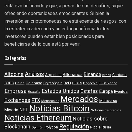
está evolucionando y que, a pesar de sus desafíos, sigue
ofreciendo oportunidades emocionantes. Si bien la
inversión en criptomonedas no está exenta de riesgos, con
la estrategia adecuada y un enfoque informado, los
inversores pueden estar bien posicionados para
beneficiarse de lo que está por venir.
Categorías
Análisis
Altcoins
Binance
Billonarios
Argentina
Cardano
Brasil
Coinbase
DeFi
CBDC
China
CryptoSpain
DEXES
Dogecoin
El Salvador
Empresa
Estados Unidos
Estafas
Europa
España
Eventos
Mercados
Exchanges
FTX
Metaverso
Memecoins
Noticias Bitcoin
NFT
Minería
Noticias de precios
Noticias Ethereum
Noticias sobre
Regulación
Blockchain
Polygon
Ripple
Rusia
Opinión