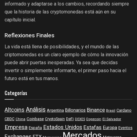
informado y adaptarse a los cambios, recordando siempre
que la historia de las cryptomonedas está aún en su
capítulo inicial.
Reflexiones Finales
La vida está llena de posibilidades, y el mundo de las
criptomonedas es un claro ejemplo de cómo la innovación
puede abrir puertas inesperadas. Ya sea que decidas
invertir o simplemente informarte, el primer paso hacia el
futuro está en tus manos.
Categorías
Análisis
Altcoins
Binance
Billonarios
Argentina
Cardano
Brasil
Coinbase
DeFi
CBDC
China
CryptoSpain
DEXES
Dogecoin
El Salvador
Empresa
Estados Unidos
Estafas
Europa
España
Eventos
Mercados
Exchanges
FTX