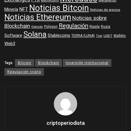
Metaverso
Memecoins
Noticias Bitcoin
NFT
Minería
Noticias de precios
Noticias Ethereum
Noticias sobre
Regulación
Blockchain
Polygon
Ripple
Rusia
Opinión
Solana
Software
Stablecoins
TERRA (LUNA)
Wallets
USDT
Tron
Web3
Tags:
Bitcoin
Blockchain
Inversión institucional
Regulación cripto
criptoperiodista