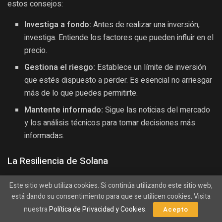
estos consejos:
Investiga a fondo:
Antes de realizar una inversión,
investiga. Entiende los factores que pueden influir en el
precio.
Gestiona el riesgo:
Establece un límite de inversión
que estés dispuesto a perder. Es esencial no arriesgar
más de lo que puedes permitirte.
Mantente informado:
Sigue las noticias del mercado
y los análisis técnicos para tomar decisiones más
informadas.
La Resiliencia de Solana
A pesar de los desafíos técnicos que enfrenta, como el
Este sitio web utiliza cookies. Si continúa utilizando este sitio web,
cruce de la muerte, Solana se ha mantenido a la vanguardia
está dando su consentimiento para que se utilicen cookies. Visita
del desarrollo en el espacio cripto. Su ecosistema sigue
nuestra
Política de Privacidad y Cookies
.
Acepto
atrayendo a desarrolladores y proyectos que buscan