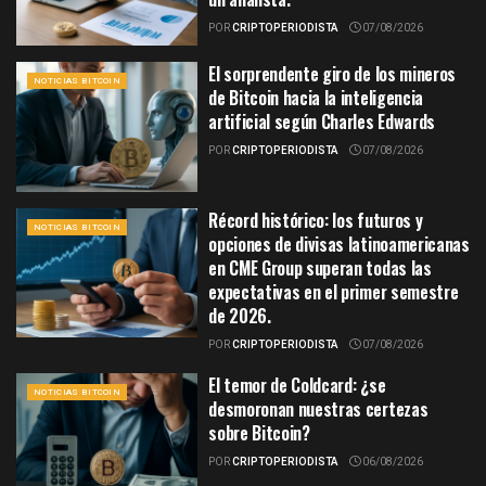
POR
CRIPTOPERIODISTA
07/08/2026
El sorprendente giro de los mineros
NOTICIAS BITCOIN
de Bitcoin hacia la inteligencia
artificial según Charles Edwards
POR
CRIPTOPERIODISTA
07/08/2026
Récord histórico: los futuros y
NOTICIAS BITCOIN
opciones de divisas latinoamericanas
en CME Group superan todas las
expectativas en el primer semestre
de 2026.
POR
CRIPTOPERIODISTA
07/08/2026
El temor de Coldcard: ¿se
NOTICIAS BITCOIN
desmoronan nuestras certezas
sobre Bitcoin?
POR
CRIPTOPERIODISTA
06/08/2026