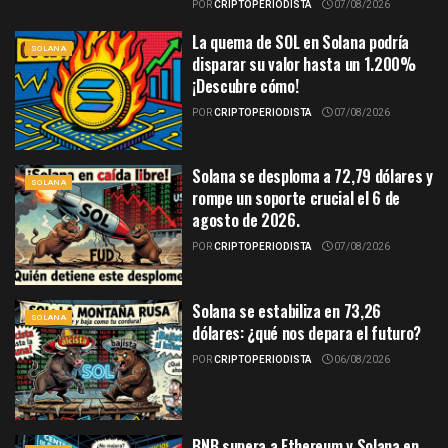
POR
CRIPTOPERIODISTA
07/08/2026
La quema de SOL en Solana podría
SOLANA
disparar su valor hasta un 1.200%
¡Descubre cómo!
POR
CRIPTOPERIODISTA
07/08/2026
Solana se desploma a 72,79 dólares y
SOLANA
rompe un soporte crucial el 6 de
agosto de 2026.
POR
CRIPTOPERIODISTA
07/08/2026
Solana se estabiliza en 73,26
SOLANA
dólares: ¿qué nos depara el futuro?
POR
CRIPTOPERIODISTA
06/08/2026
BNB supera a Ethereum y Solana en