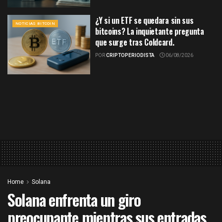
¿Y si un ETF se quedara sin sus
NOTICIAS BITCOIN
bitcoins? La inquietante pregunta
que surge tras Coldcard.
POR
CRIPTOPERIODISTA
06/08/2026
Home
Solana
Solana enfrenta un giro
preocupante mientras sus entradas