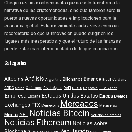
Chequia es un acontecimiento que no solo transforma la
narrativa de las criptomonedas, sino que también abre la
puerta a nuevas oportunidades e implicaciones para la
economía global. Este movimiento audaz sirve como un
recordatorio de que la innovación puede surgir en los
lugares más inesperados, y que el futuro de las finanzas
puede estar más interconectado de lo que imaginamos.
Categorías
Análisis
Altcoins
Binance
Billonarios
Argentina
Cardano
Brasil
Coinbase
DeFi
CBDC
China
CryptoSpain
DEXES
Dogecoin
El Salvador
Empresa
Estados Unidos
Estafas
Europa
España
Eventos
Mercados
Exchanges
FTX
Metaverso
Memecoins
Noticias Bitcoin
NFT
Minería
Noticias de precios
Noticias Ethereum
Noticias sobre
Regulación
Blockchain
Polygon
Ripple
Rusia