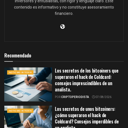
inversores y entusiastas, con rigor y lenguaje claro. Este
contenido es informativo y no constituye asesoramiento
financiero.
Recomendado
Los secretos de los bitcoiners que
NOTICIAS BITCOIN
superaron el hack de Coldcard:
consejos imprescindibles de un
analista.
POR
CRIPTOPERIODISTA
07/08/2026
Los secretos de unos bitcoiners:
NOTICIAS BITCOIN
¿cómo superaron el hack de
Coldcard? Consejos imperdibles de
un analista.