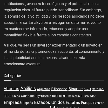
instituciones, avances tecnológicos y el potencial de una
regulación clara, el futuro puede ser brillante. Sin embargo,
la sombra de la volatilidad y los riesgos asociados no debe
subestimarse. La clave para navegar en este mar revuelto
es mantenerse informado, educarse y adoptar una
mentalidad flexible frente a los cambios constantes.
Así que, ya seas un inversor experimentado o un novato en
el mundo de las criptomonedas, recuerda: el conocimiento y
la adaptabilidad son tus mejores aliados en esta
emocionante aventura.
Categorías
Análisis
Altcoins
Binance
Billonarios
Argentina
Cardano
Brasil
Coinbase
DeFi
CBDC
China
CryptoSpain
DEXES
Dogecoin
El Salvador
Empresa
Estados Unidos
Estafas
Europa
España
Eventos