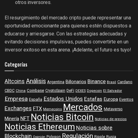
otros inversores.
El resurgimiento del mercado cripto puede representar una
oportunidad emocionante para quienes estén dispuestos a
educarse y arriesgarse. Con las estrategias adecuadas y
evitando decisiones impulsivas, puedes convertirte en un
inversor exitoso en esta arena. ¡Adelante, el futuro es tuyo!
Categorías
Análisis
Altcoins
Binance
Billonarios
Argentina
Cardano
Brasil
Coinbase
DeFi
CBDC
China
CryptoSpain
DEXES
Dogecoin
El Salvador
Empresa
Estados Unidos
Estafas
Europa
España
Eventos
Mercados
Exchanges
FTX
Metaverso
Memecoins
Noticias Bitcoin
NFT
Minería
Noticias de precios
Noticias Ethereum
Noticias sobre
Regulación
Blockchain
Polygon
Ripple
Rusia
Opinión