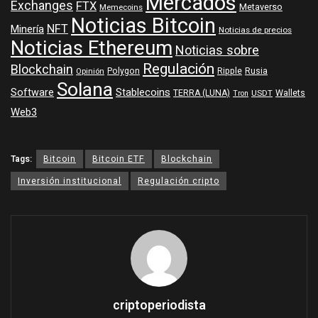
Mercados
Exchanges
FTX
Metaverso
Memecoins
Noticias Bitcoin
NFT
Minería
Noticias de precios
Noticias Ethereum
Noticias sobre
Regulación
Blockchain
Polygon
Ripple
Rusia
Opinión
Solana
Software
Stablecoins
TERRA (LUNA)
Wallets
USDT
Tron
Web3
Tags:
Bitcoin
Bitcoin ETF
Blockchain
Inversión institucional
Regulación cripto
criptoperiodista