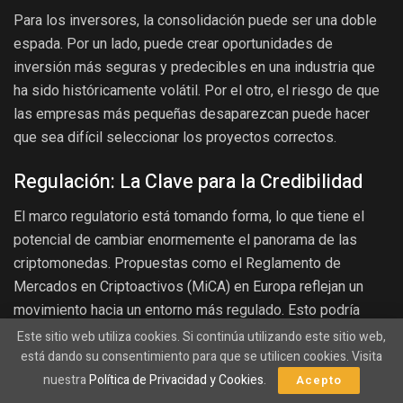
Para los inversores, la consolidación puede ser una doble
espada. Por un lado, puede crear oportunidades de
inversión más seguras y predecibles en una industria que
ha sido históricamente volátil. Por el otro, el riesgo de que
las empresas más pequeñas desaparezcan puede hacer
que sea difícil seleccionar los proyectos correctos.
Regulación: La Clave para la Credibilidad
El marco regulatorio está tomando forma, lo que tiene el
potencial de cambiar enormemente el panorama de las
criptomonedas. Propuestas como el Reglamento de
Mercados en Criptoactivos (MiCA) en Europa reflejan un
movimiento hacia un entorno más regulado. Esto podría
proporcionar varios beneficios:
Este sitio web utiliza cookies. Si continúa utilizando este sitio web,
está dando su consentimiento para que se utilicen cookies. Visita
– **Mayor protección para los inversores**: Con
nuestra
Política de Privacidad y Cookies
.
Acepto
regulaciones más estrictas, los inversores pueden sentir